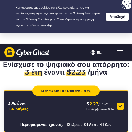
Your choice:
The Best Deal
for 3.3333333333333-years at $
2.23
/month
EL
Εναλλ
πλοήγ
Ενίσχυσε το ψηφιακό σου απόρρητο:
3 έτη
έναντι
$
2.23
/μήνα
ΚΟΡΥΦΑΙΑ ΠΡΟΣΦΟΡΑ - 83%
3 Χρόνια
$
2.23
/μήνα
+ 4 Μήνες
Περιλαμβάνεται ΦΠΑ
Περιορισμένος χρόνος:
12
Ωρες
:
01
Λεπ
:
41
Δευ