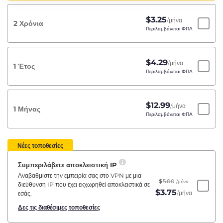
$
3.25
/μήνα
2 Χρόνια
Περιλαμβάνεται ΦΠΑ
$
4.29
/μήνα
1 Έτος
Περιλαμβάνεται ΦΠΑ
$
12.99
/μήνα
1 Μήνας
Περιλαμβάνεται ΦΠΑ
Νέες τοποθεσίες
Συμπεριλάβετε αποκλειστική IP
Αναβαθμίστε την εμπειρία σας στο VPN με μια
$
5.00
/μήνα
διεύθυνση IP που έχει εκχωρηθεί αποκλειστικά σε
$
3.75
/μήνα
εσάς.
Δες τις διαθέσιμες τοποθεσίες