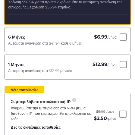
Χρέωση
$56.94
για τα πρώτα 2 χρόνια, έπειτα αυτόματη ανανέωση της
συνδρομής με χρέωση
$56.94
ετησίως
$
6.99
6 Μήνες
/μήνα
Αυτόματη ανανέωση στα
$41.94
κάθε 6 μήνες
$
12.99
1 Μήνας
/μήνα
Αυτόματη ανανέωση στα
$12.99
μηνιαία
Νέες τοποθεσίες
Συμπεριλάβετε αποκλειστική IP
Αναβαθμίστε την εμπειρία σας στο VPN με μια
$
5.00
/μήνα
διεύθυνση IP που έχει εκχωρηθεί αποκλειστικά σε
$
2.50
/μήνα
εσάς.
Δες τις διαθέσιμες τοποθεσίες