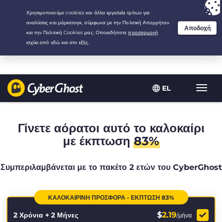
Your choice:
The Best Deal
for 2.1666666666667-years at $
2.19
/month
EL
Εναλλ
πλοήγ
Γίνετε αόρατοι αυτό το καλοκαίρι
με έκπτωση
83%
Συμπεριλαμβάνεται με το πακέτο 2 ετών του CyberGhost
ΚΑΛΟΚΑΙΡΙΝΉ ΠΡΟΣΦΟΡΆ - ΈΚΠΤΩΣΗ 83%
$
2.19
2 Χρόνια + 2 Μήνες
/μήνα