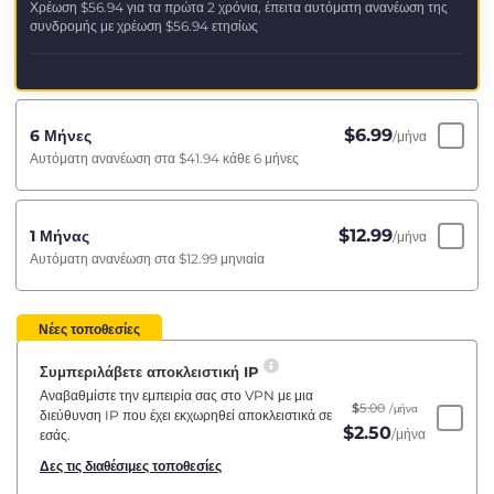
Χρέωση
$56.94
για τα πρώτα 2 χρόνια, έπειτα αυτόματη ανανέωση της
συνδρομής με χρέωση
$56.94
ετησίως
$
6.99
6 Μήνες
/μήνα
Αυτόματη ανανέωση στα
$41.94
κάθε 6 μήνες
$
12.99
1 Μήνας
/μήνα
Αυτόματη ανανέωση στα
$12.99
μηνιαία
Νέες τοποθεσίες
Συμπεριλάβετε αποκλειστική IP
Αναβαθμίστε την εμπειρία σας στο VPN με μια
$
5.00
/μήνα
διεύθυνση IP που έχει εκχωρηθεί αποκλειστικά σε
$
2.50
/μήνα
εσάς.
Δες τις διαθέσιμες τοποθεσίες