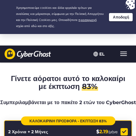
Your choice:
The Best Deal
for 2.1666666666667-years at $
2.19
/month
EL
Εναλλ
πλοήγ
Γίνετε αόρατοι αυτό το καλοκαίρι
με έκπτωση
83%
Συμπεριλαμβάνεται με το πακέτο 2 ετών του CyberGhost
ΚΑΛΟΚΑΙΡΙΝΉ ΠΡΟΣΦΟΡΆ - ΈΚΠΤΩΣΗ 83%
$
2.19
2 Χρόνια + 2 Μήνες
/μήνα