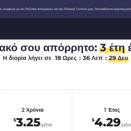
ιακό σου απόρρητο:
3 έτη
έ
Η διορία λήγει σε
18
Ωρες
:
36
Λεπ
:
28
Δευ
2 Χρόνια
1 Έτος
3.25
4.29
$
$
/μήνα
/μήν