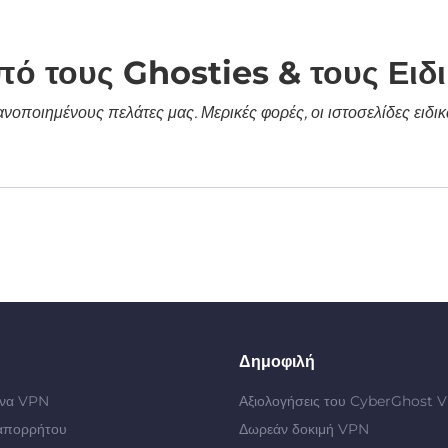
πό τους Ghosties & τους Ειδ
κανοποιημένους πελάτες μας. Μερικές φορές, οι ιστοσελίδες ει
Δημοφιλή
 ένα VPN
Αξιολογήσεις του CyberGhost 
απορρήτου
Δωρεάν δοκιμή VPN