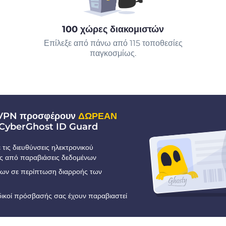
100 χώρες διακομιστών
Επίλεξε από πάνω από 115 τοποθεσίες
παγκοσμίως.
 VPN προσφέρουν
ΔΩΡΕΑΝ
CyberGhost ID Guard
τις διευθύνσεις ηλεκτρονικού
ς από παραβιάσεις δεδομένων
εων σε περίπτωση διαρροής των
ωδικοί πρόσβασής σας έχουν παραβιαστεί