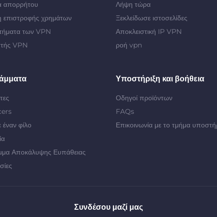
α απορρήτου
Λήψη τώρα
 επιστροφής χρημάτων
Ξεκλείδωσε ιστοσελίδες
τήματα των VPN
Αποκλειστική IP VPN
στής VPN
ροή vpn
άμματα
Υποστήριξη και βοήθεια
τες
Οδηγοί προϊόντων
cers
FAQs
 έναν φίλο
Επικοινωνία με το τμήμα υποστή
ία
μμα Αποκάλυψης Ευπάθειας
σίες
Συνδέσου μαζί μας