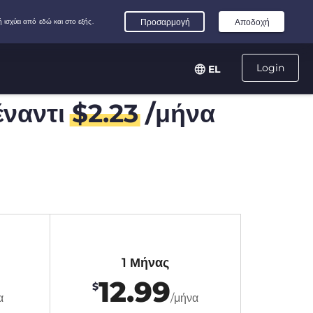
Login
EL
ναντι
$
2.23
/μήνα
1 Μήνας
12.99
$
α
/μήνα