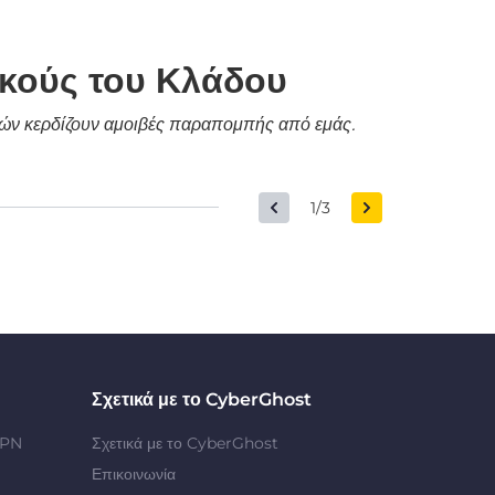
ικούς του Κλάδου
δικών κερδίζουν αμοιβές παραπομπής από εμάς.
1/3
Σχετικά με το CyberGhost
VPN
Σχετικά με το CyberGhost
Επικοινωνία