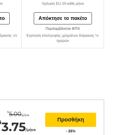
νο
Χρέωση
$12.99
κάθε μήνα
το
Απόκτησε το πακέτο
Περιλαμβάνεται ΦΠΑ
άρκειας 45
Εγγύηση επιστροφής χρημάτων διάρκειας 14
ημερών
$
5.00
/μήνα
Προσθήκη
3.75
$
/μήνα
-
25
%