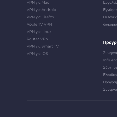
VPN για Mac
Εργαλεί
VPN για Android
Εγγύηση
VPN για Firefox
Πλεονεκ
Apple TV VPN
διακομι
VPN για Linux
Router VPN
Προγρ
VPN για Smart TV
Συνεργά
VPN για iOS
Influen
Σύστησε
Ελευθερ
Πρόγρα
Συνεργα