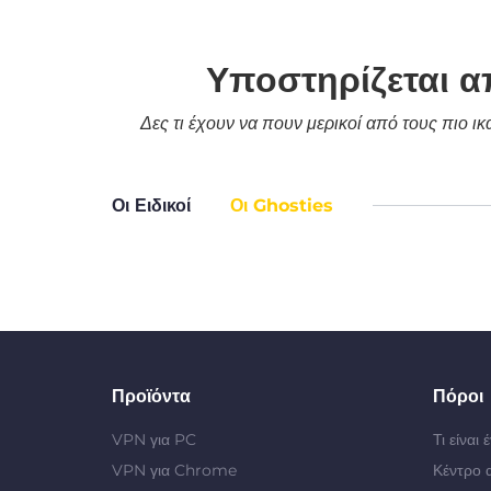
Υποστηρίζεται α
Δες τι έχουν να πουν μερικοί από τους πιο ι
Οι Ειδικοί
Οι Ghosties
Προϊόντα
Πόροι
VPN για PC
Τι είναι
VPN για Chrome
Κέντρο 