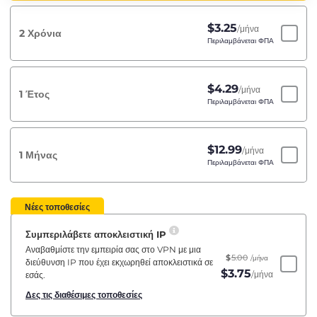
$
3.25
/μήνα
2 Χρόνια
Περιλαμβάνεται ΦΠΑ
$
4.29
/μήνα
1 Έτος
Περιλαμβάνεται ΦΠΑ
$
12.99
/μήνα
1 Μήνας
Περιλαμβάνεται ΦΠΑ
Νέες τοποθεσίες
Συμπεριλάβετε αποκλειστική IP
Αναβαθμίστε την εμπειρία σας στο VPN με μια
$
5.00
/μήνα
διεύθυνση IP που έχει εκχωρηθεί αποκλειστικά σε
$
3.75
/μήνα
εσάς.
Δες τις διαθέσιμες τοποθεσίες