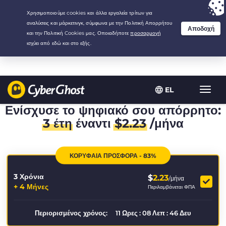
Your choice:
The Best Deal
for 3.3333333333333-years at $
2.23
/month
EL
Εναλλ
πλοήγ
Ενίσχυσε το ψηφιακό σου απόρρητο:
3 έτη
έναντι
$
2.23
/μήνα
ΚΟΡΥΦΑΙΑ ΠΡΟΣΦΟΡΑ - 83%
3 Χρόνια
$
2.23
/μήνα
+ 4 Μήνες
Περιλαμβάνεται ΦΠΑ
Περιορισμένος χρόνος:
11
Ωρες
:
08
Λεπ
:
45
Δευ