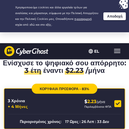
Your choice:
The Best Deal
for 3.3333333333333-years at $
2.23
/month
EL
Εναλλ
πλοήγ
Ενίσχυσε το ψηφιακό σου απόρρητο:
3 έτη
έναντι
$
2.23
/μήνα
ΚΟΡΥΦΑΙΑ ΠΡΟΣΦΟΡΑ - 83%
3 Χρόνια
$
2.23
/μήνα
+ 4 Μήνες
Περιλαμβάνεται ΦΠΑ
Περιορισμένος χρόνος:
17
Ωρες
:
26
Λεπ
:
33
Δευ