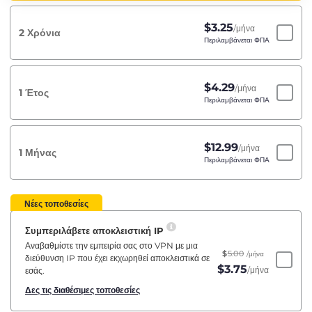
$
3.25
/μήνα
2 Χρόνια
Περιλαμβάνεται ΦΠΑ
$
4.29
/μήνα
1 Έτος
Περιλαμβάνεται ΦΠΑ
$
12.99
/μήνα
1 Μήνας
Περιλαμβάνεται ΦΠΑ
Νέες τοποθεσίες
Συμπεριλάβετε αποκλειστική IP
Αναβαθμίστε την εμπειρία σας στο VPN με μια
$
5.00
/μήνα
διεύθυνση IP που έχει εκχωρηθεί αποκλειστικά σε
$
3.75
/μήνα
εσάς.
Δες τις διαθέσιμες τοποθεσίες