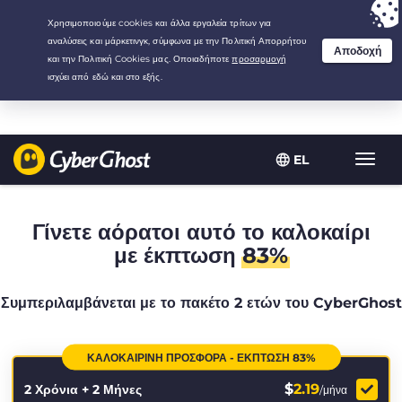
Your choice:
The Best Deal
for 2.1666666666667-years at $
2.19
/month
EL
Εναλλ
πλοήγ
Γίνετε αόρατοι αυτό το καλοκαίρι
με έκπτωση
83%
Συμπεριλαμβάνεται με το πακέτο 2 ετών του CyberGhost
ΚΑΛΟΚΑΙΡΙΝΉ ΠΡΟΣΦΟΡΆ - ΈΚΠΤΩΣΗ 83%
$
2.19
2 Χρόνια + 2 Μήνες
/μήνα