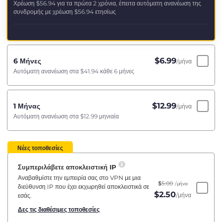
Χρέωση
$56.94
για τα πρώτα 2 χρόνια, έπειτα αυτόματη ανανέωση της
συνδρομής με χρέωση
$56.94
ετησίως
$
6.99
6 Μήνες
/μήνα
Αυτόματη ανανέωση στα
$41.94
κάθε 6 μήνες
$
12.99
1 Μήνας
/μήνα
Αυτόματη ανανέωση στα
$12.99
μηνιαία
Νέες τοποθεσίες
Συμπεριλάβετε αποκλειστική IP
Αναβαθμίστε την εμπειρία σας στο VPN με μια
$
5.00
/μήνα
διεύθυνση IP που έχει εκχωρηθεί αποκλειστικά σε
$
2.50
/μήνα
εσάς.
Δες τις διαθέσιμες τοποθεσίες