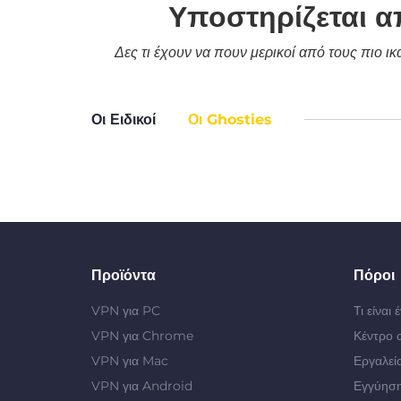
Υποστηρίζεται α
Δες τι έχουν να πουν μερικοί από τους πιο ι
Οι Ειδικοί
Οι Ghosties
Προϊόντα
Πόροι
VPN για PC
Τι είναι
VPN για Chrome
Κέντρο 
VPN για Mac
Εργαλεί
VPN για Android
Εγγύηση