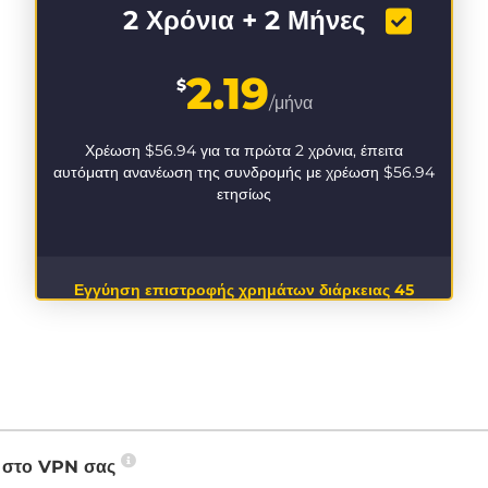
2 Χρόνια + 2 Μήνες
2.19
$
/μήνα
Χρέωση
$56.94
για τα πρώτα 2 χρόνια, έπειτα
αυτόματη ανανέωση της συνδρομής με χρέωση
$56.94
ετησίως
Εγγύηση επιστροφής χρημάτων διάρκειας 45
ημερών
P στο VPN σας