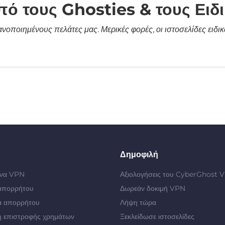
πό τους Ghosties & τους Ειδ
κανοποιημένους πελάτες μας. Μερικές φορές, οι ιστοσελίδες ει
Δημοφιλή
 ένα VPN
Αξιολογήσεις του CyberGhost 
απορρήτου
Δωρεάν δοκιμή VPN
α απορρήτου
Λήψη τώρα
 επιστροφής χρημάτων
Ξεκλείδωσε ιστοσελίδες