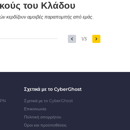
ικούς του Κλάδου
δικών κερδίζουν αμοιβές παραπομπής από εμάς.
1/3
Σχετικά με το CyberGhost
VPN
Σχετικά με το CyberGhost
Επικοινωνία
Πολιτική απορρήτου
Όροι και προϋποθέσεις