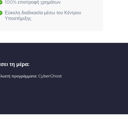
100% επιστροφή χρημάτων
Εύκολη διαδικασία μέσω του Κέντρου
Υποστήριξης
σει τη μέρα:
ολυετή προγράμματα: CyberGhost