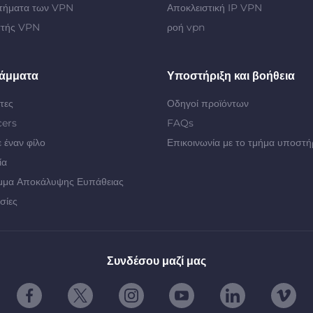
τήματα των VPN
Αποκλειστική IP VPN
στής VPN
ροή vpn
άμματα
Υποστήριξη και βοήθεια
τες
Οδηγοί προϊόντων
cers
FAQs
 έναν φίλο
Επικοινωνία με το τμήμα υποστή
ία
μμα Αποκάλυψης Ευπάθειας
σίες
Συνδέσου μαζί μας