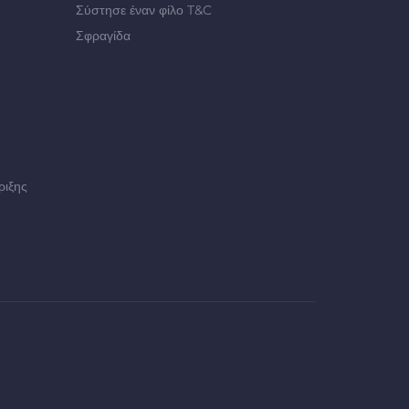
Σύστησε έναν φίλο T&C
Σφραγίδα
ριξης