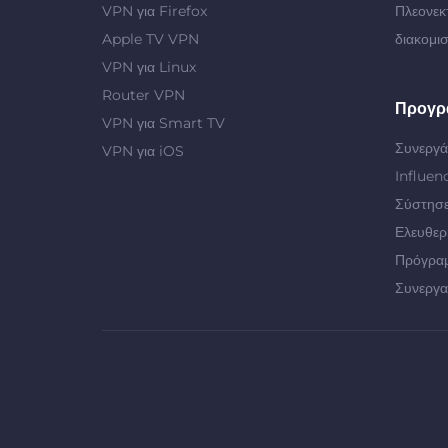
VPN για Firefox
Πλεονεκ
Apple TV VPN
διακομι
VPN για Linux
Router VPN
Προγρ
VPN για Smart TV
Συνεργά
VPN για iOS
Influen
Σύστησε
Ελευθερ
Πρόγρα
Συνεργα