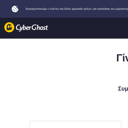
Γί
Συμ