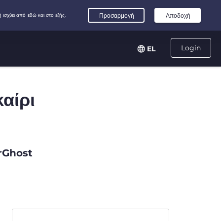
Login
EL
καίρι
erGhost