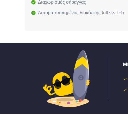
Διαχωρισμός σήραγγας
Αυτοματοποιημένος διακόπτης kill switch
Μ