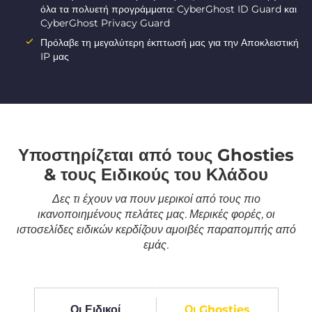
όλα τα πολυετή προγράμματα: CyberGhost ID Guard και
CyberGhost Privacy Guard
Πρόλαβε τη μεγαλύτερη έκπτωσή μας για την Αποκλειστική
IP μας
Υποστηρίζεται από τους Ghosties
& τους Ειδικούς του Κλάδου
Δες τι έχουν να πουν μερικοί από τους πιο
ικανοποιημένους πελάτες μας. Μερικές φορές, οι
ιστοσελίδες ειδικών κερδίζουν αμοιβές παραπομπής από
εμάς.
Οι Ειδικοί
Οι Ghosties