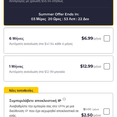
συνδρομής με χρέωση
$56.94
ετησίως
Summer Offer Ends In:
03
Μέρες
20
Ωρες
:
53
Λεπ
:
21
Δευ
$
6.99
6 Μήνες
/μήνα
Αυτόματη ανανέωση στα
$41.94
κάθε 6 μήνες
$
12.99
1 Μήνας
/μήνα
Αυτόματη ανανέωση στα
$12.99
μηνιαία
Νέες τοποθεσίες
Συμπεριλάβετε αποκλειστική IP
Αναβαθμίστε την εμπειρία σας στο VPN με μια
$
5.00
/μήνα
διεύθυνση IP που έχει εκχωρηθεί αποκλειστικά σε
$
2.50
/μήνα
εσάς.