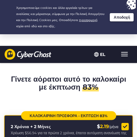
Your choice:
The Best Deal
for 2.1666666666667-years at $
2.19
/month
EL
Εναλλ
πλοήγ
Γίνετε αόρατοι αυτό το καλοκαίρι
με έκπτωση
83%
ΚΑΛΟΚΑΙΡΙΝΉ ΠΡΟΣΦΟΡΆ - ΈΚΠΤΩΣΗ 83%
$
2.19
2 Χρόνια + 2 Μήνες
/μήνα
Χρέωση
$56.94
για τα πρώτα 2 χρόνια, έπειτα αυτόματη ανανέωση της