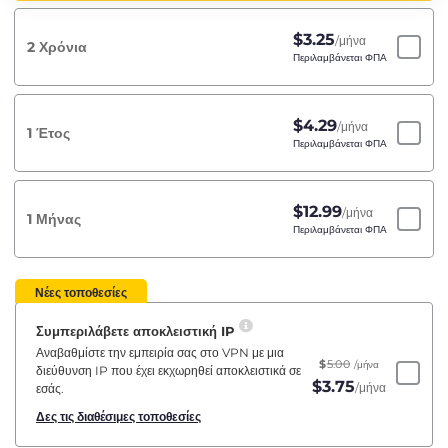
$
3.25
/μήνα
2 Χρόνια
Περιλαμβάνεται ΦΠΑ
$
4.29
/μήνα
1 Έτος
Περιλαμβάνεται ΦΠΑ
$
12.99
/μήνα
1 Μήνας
Περιλαμβάνεται ΦΠΑ
Νέες τοποθεσίες
Συμπεριλάβετε αποκλειστική IP
Αναβαθμίστε την εμπειρία σας στο VPN με μια
$
5.00
/μήνα
διεύθυνση IP που έχει εκχωρηθεί αποκλειστικά σε
$
3.75
/μήνα
εσάς.
Δες τις διαθέσιμες τοποθεσίες