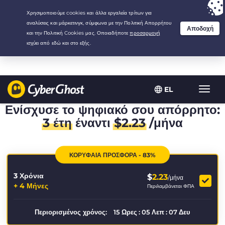
Your choice:
The Best Deal
for 3.3333333333333-years at $
2.23
/month
EL
Εναλλ
πλοήγ
Ενίσχυσε το ψηφιακό σου απόρρητο:
3 έτη
έναντι
$
2.23
/μήνα
ΚΟΡΥΦΑΙΑ ΠΡΟΣΦΟΡΑ - 83%
3 Χρόνια
$
2.23
/μήνα
+ 4 Μήνες
Περιλαμβάνεται ΦΠΑ
Περιορισμένος χρόνος:
15
Ωρες
:
05
Λεπ
:
07
Δευ