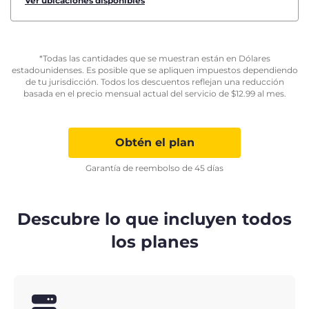
Ver ubicaciones disponibles
*Todas las cantidades que se muestran están en Dólares
estadounidenses. Es posible que se apliquen impuestos dependiendo
de tu jurisdicción. Todos los descuentos reflejan una reducción
basada en el precio mensual actual del servicio de
$
12.99
al mes.
Obtén el plan
Garantía de reembolso de 45 días
Descubre lo que incluyen todos
los planes