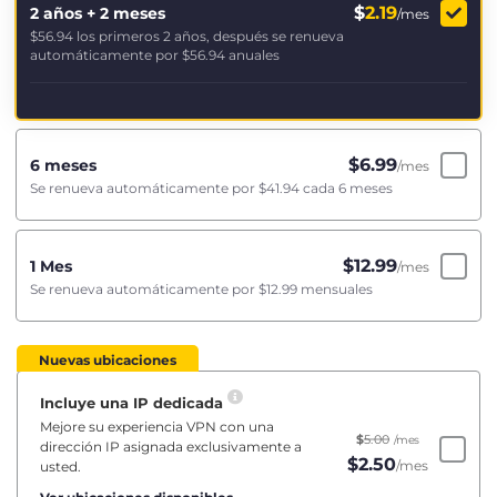
$
2.19
2 años + 2 meses
/mes
$56.94
los primeros 2 años, después se renueva
automáticamente por
$56.94
anuales
$
6.99
6 meses
/mes
Se renueva automáticamente por
$41.94
cada 6 meses
$
12.99
1 Mes
/mes
Se renueva automáticamente por
$12.99
mensuales
Nuevas ubicaciones
Incluye una IP dedicada
Mejore su experiencia VPN con una
$
5.00
/mes
dirección IP asignada exclusivamente a
$
2.50
/mes
usted.