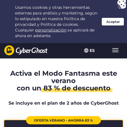
Tu elección:
la mejor oferta
durante 2.1666666666667 años por $
2.19
/mes
ES
Alter
naveg
Activa el Modo Fantasma este
verano
con un
83 % de descuento
Se incluye en el plan de 2 años de CyberGhost
OFERTA VERANO - AHORRA 83 %