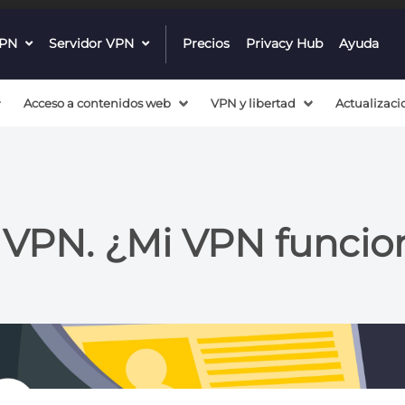
VPN
dropdown
Servidor VPN
dropdown
Precios
Privacy Hub
Ayuda
menu
menu
button
button
Acceso a contenidos web
VPN y libertad
Actualizaci
VPN. ¿Mi VPN funcio