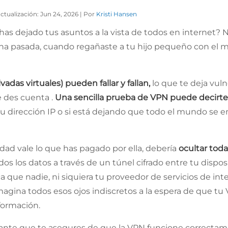
actualización: Jun 24, 2026 | Por
Kristi Hansen
has dejado tus asuntos a la vista de todos en internet? No
na pasada, cuando regañaste a tu hijo pequeño con el 
vadas virtuales) pueden fallar y fallan,
lo que te deja vuln
e des cuenta .
Una sencilla prueba de VPN puede decirte
 tu dirección IP o si está dejando que todo el mundo se 
dad vale lo que has pagado por ella, debería
ocultar toda
dos los datos a través de un túnel cifrado entre tu dispos
fica que nadie, ni siquiera tu proveedor de servicios de int
agina todos esos ojos indiscretos a la espera de que tu 
formación.
tante que te asegures de que la VPN funcione correctam