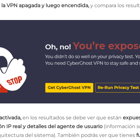
 la VPN apagada y luego encendida,
y compara los resul
activada,
en los resultados se debe ver que están
expue
ón IP real y detalles del agente de usuario
(información so
quitectura del sistema). También podrás ver que tienes
f