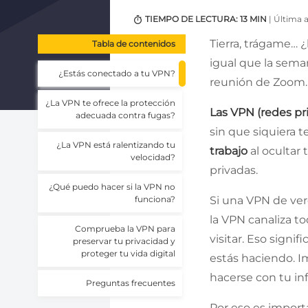
TIEMPO DE LECTURA: 13 MIN
| Última 
Tierra, trágame… ¿
Tabla de contenidos
igual que la sema
¿Estás conectado a tu VPN?
reunión de Zoom.
¿La VPN te ofrece la protección
Las VPN (redes pri
adecuada contra fugas?
sin que siquiera t
¿La VPN está ralentizando tu
trabajo
al ocultar
velocidad?
privadas.
¿Qué puedo hacer si la VPN no
funciona?
Si una VPN de ver
la VPN canaliza to
Comprueba la VPN para
visitar. Eso signi
preservar tu privacidad y
proteger tu vida digital
estás haciendo. Im
hacerse con tu in
Preguntas frecuentes
Por eso es impor