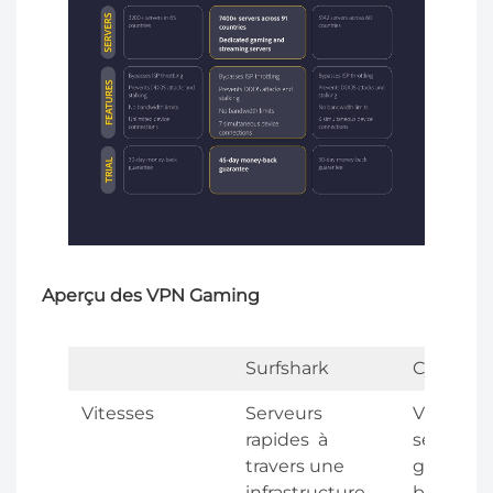
Aperçu des VPN Gaming
Surfshark
CyberGh
Vitesses
Serveurs
Vaste ré
rapides à
serveurs
travers une
gaming à
infrastructure
bande