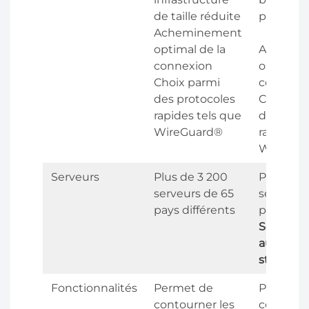
de taille réduite
passante
Acheminement
optimal de la
Achemi
connexion
optimal d
Choix parmi
connexi
des protocoles
Choix pa
rapides tels que
des prot
WireGuard®
rapides t
WireGua
Serveurs
Plus de 3 200
Plus de 
serveurs de 65
serveurs 
pays différents
pays diff
Serveurs
aux jeux 
streami
Fonctionnalités
Permet de
Permet 
contourner les
contourn