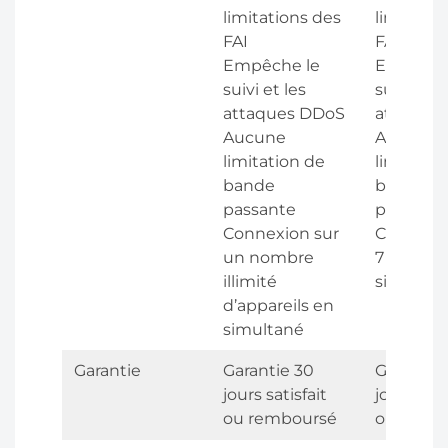
limitations des
limitatio
FAI
FAI
Empêche le
Empêche
suivi et les
suivi et l
attaques DDoS
attaque
Aucune
Aucune
limitation de
limitatio
bande
bande
passante
passante
Connexion sur
Connexio
un nombre
7 apparei
illimité
simultan
d’appareils en
simultané
Garantie
Garantie 30
Garantie
jours satisfait
jours sati
ou remboursé
ou remb