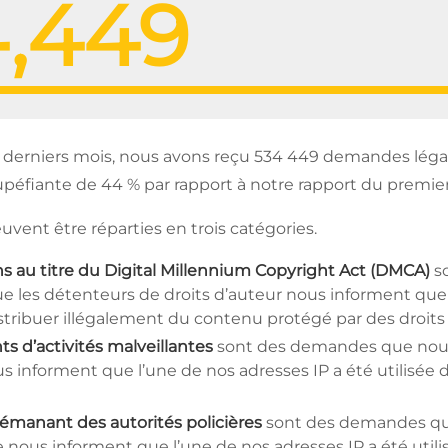
,449
s derniers mois, nous avons reçu 534 449 demandes léga
éfiante de 44 % par rapport à notre rapport du premier
ent être réparties en trois catégories.
s au titre du Digital Millennium Copyright Act (DMCA)
s
e les détenteurs de droits d’auteur nous informent que 
istribuer illégalement du contenu protégé par des droits
s d’activités malveillantes
sont des demandes que nous
us informent que l’une de nos adresses IP a été utilisée 
manant des autorités policières
sont des demandes que
re nous informent que l’une de nos adresses IP a été utili