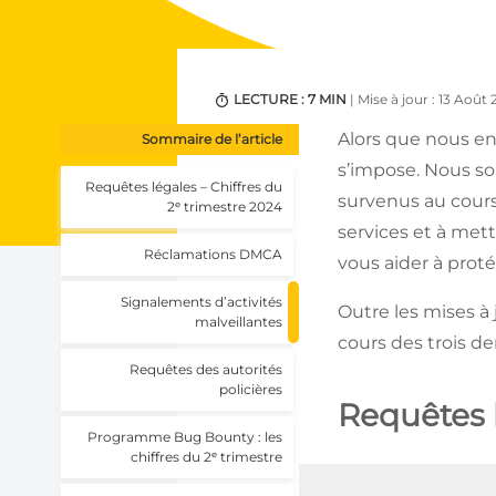
LECTURE : 7 MIN
| Mise à jour : 13 Août
Alors que nous en
Sommaire de l’article
s’impose. Nous so
Requêtes légales – Chiffres du
survenus au cours
2ᵉ trimestre 2024
services et à met
Réclamations DMCA
vous aider à prot
Signalements d’activités
Outre les mises à
malveillantes
cours des trois der
Requêtes des autorités
policières
Requêtes l
Programme Bug Bounty : les
chiffres du 2ᵉ trimestre