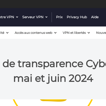
notre VPN
dropdown
Serveur VPN
dropdown
Prix
Privacy Hub
Aide
menu
menu
button
button
ité
Accès aux contenus web
VPN et libertés
Nouve
l de transparence Cybe
mai et juin 2024