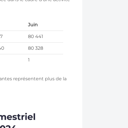
Juin
57
80 441
40
80 328
1
antes représentent plus de la