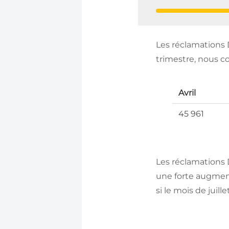
Les réclamations 
trimestre, nous 
Avril
45 961
Les réclamations
une forte augment
si le mois de jui