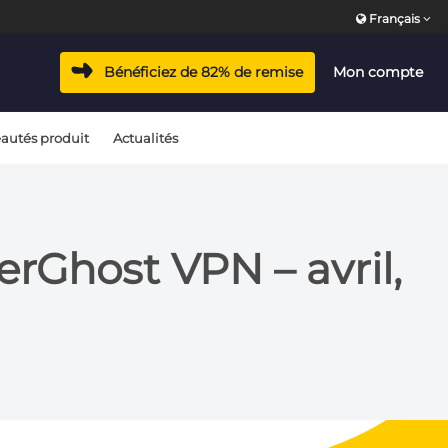
Français
Bénéficiez de 82% de remise
Mon compte
autés produit
Actualités
rGhost VPN – avril,