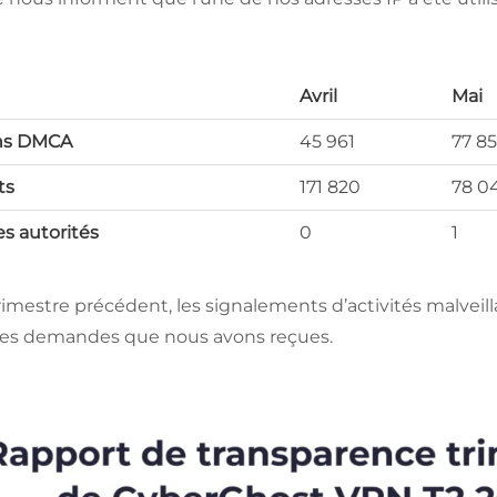
Avril
Mai
ns DMCA
45 961
77 8
ts
171 820
78 0
s autorités
0
1
mestre précédent, les signalements d’activités malveill
 les demandes que nous avons reçues.