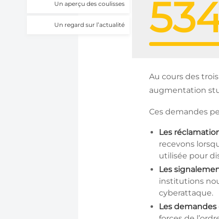
534
Un aperçu des coulisses
Un regard sur l’actualité
Au cours des troi
augmentation stup
Ces demandes peuv
Les réclamation
recevons lorsqu
utilisée pour d
Les signalement
institutions no
cyberattaque.
Les demandes é
forces de l’ord