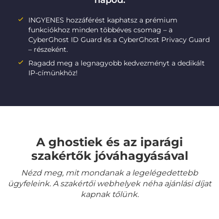
napod:
INGYENES hozzáférést kaphatsz a prémium
funkciókhoz minden többéves csomag – a
CyberGhost ID Guard és a CyberGhost Privacy Guard
– részeként.
Ragadd meg a legnagyobb kedvezményt a dedikált
IP-címünkhöz!
A ghostiek és az iparági
szakértők jóváhagyásával
Nézd meg, mit mondanak a legelégedettebb
ügyfeleink. A szakértői webhelyek néha ajánlási díjat
kapnak tőlünk.