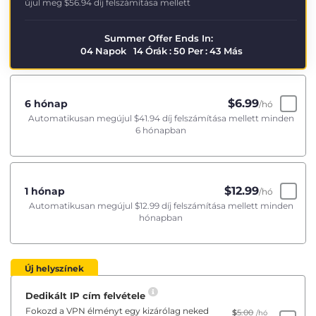
újul meg
$56.94
díj felszámítása mellett
Summer Offer Ends In:
04
Napok
14
Órák
:
50
Per
:
43
Más
$
6.99
6 hónap
/hó
Automatikusan megújul
$41.94
díj felszámítása mellett minden
6 hónapban
$
12.99
1 hónap
/hó
Automatikusan megújul
$12.99
díj felszámítása mellett minden
hónapban
Új helyszínek
Dedikált IP cím felvétele
Fokozd a VPN élményt egy kizárólag neked
$
5.00
/hó