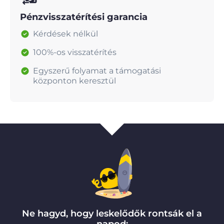
Pénzvisszatérítési garancia
Kérdések nélkül
100%-os visszatérítés
Egyszerű folyamat a támogatási
központon keresztül
Ne hagyd, hogy leskelődők rontsák el a