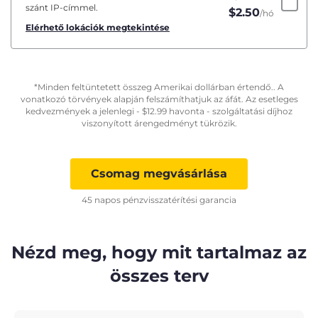
szánt IP-címmel.
$
2.50
/hó
Elérhető lokációk megtekintése
*Minden feltüntetett összeg Amerikai dollárban értendő.. A
vonatkozó törvények alapján felszámíthatjuk az áfát. Az esetleges
kedvezmények a jelenlegi -
$
12.99
havonta - szolgáltatási díjhoz
viszonyított árengedményt tükrözik.
Csomag megvásárlása
45 napos pénzvisszatérítési garancia
Nézd meg, hogy mit tartalmaz az
összes terv