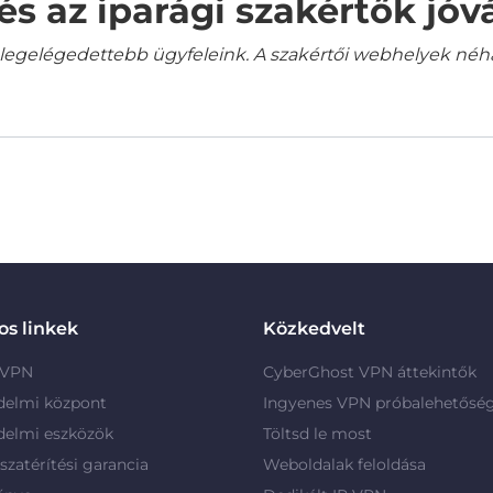
és az iparági szakértők jó
gelégedettebb ügyfeleink. A szakértői webhelyek néha a
s linkek
Közkedvelt
 VPN
CyberGhost VPN áttekintők
delmi központ
Ingyenes VPN próbalehetősé
delmi eszközök
Töltsd le most
szatérítési garancia
Weboldalak feloldása