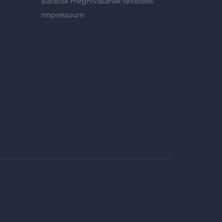
Barátok meghívásának feltételei
Impresszum