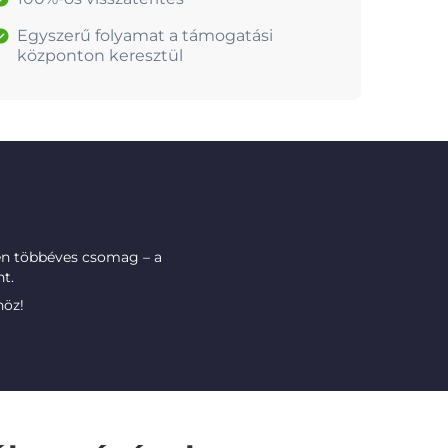
Egyszerű folyamat a támogatási
központon keresztül
n többéves csomag – a
t.
höz!