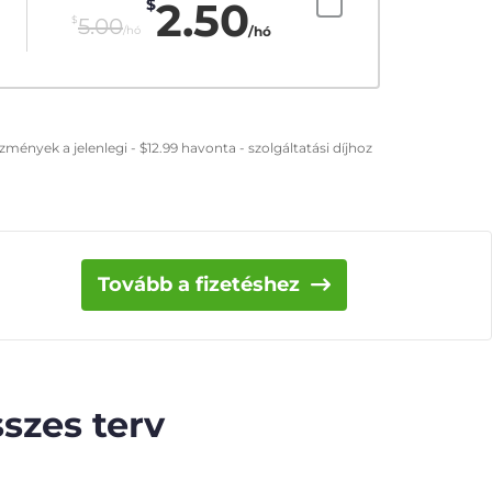
2.50
$
$
5.00
/hó
/hó
zmények a jelenlegi -
$
12.99
havonta - szolgáltatási díjhoz
Tovább a fizetéshez
szes terv