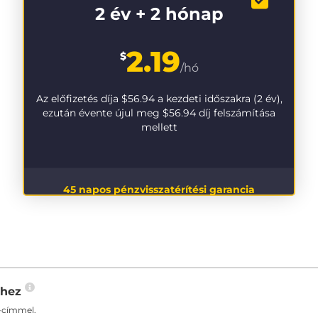
2 év + 2 hónap
2.19
$
/hó
Az előfizetés díja
$56.94
a kezdeti időszakra (2 év),
ezután évente újul meg
$56.94
díj felszámítása
mellett
45 napos pénzvisszatérítési garancia
-hez
-címmel.