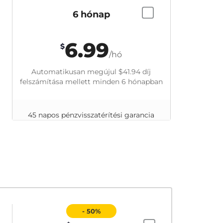
6 hónap
6.99
$
/hó
Automatikusan megújul
$41.94
díj
felszámítása mellett minden 6 hónapban
45 napos pénzvisszatérítési garancia
- 50%