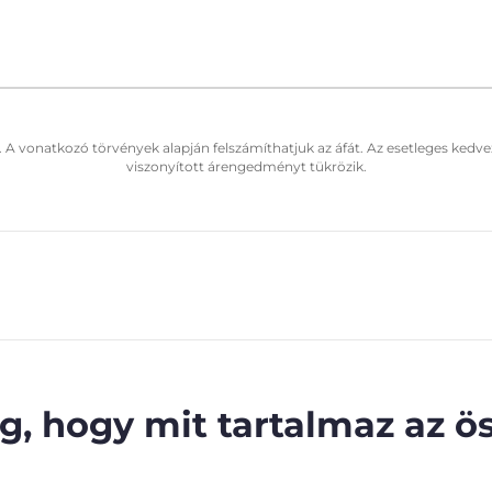
. A vonatkozó törvények alapján felszámíthatjuk az áfát. Az esetleges kedve
viszonyított árengedményt tükrözik.
, hogy mit tartalmaz az ös