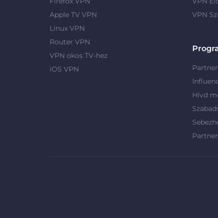
Firefox VPN
VPN El
Apple TV VPN
VPN Sz
Linux VPN
Router VPN
Progr
VPN okos TV-hez
Partne
iOS VPN
Influen
Hívd me
Szabad
Sebezh
Partne