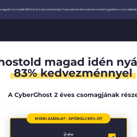
hostold magad idén ny
83% kedvezménnyel
A CyberGhost 2 éves csomagjának rész
NYÁRI AJÁNLAT - SPÓROLJ 83%-OT
2 év