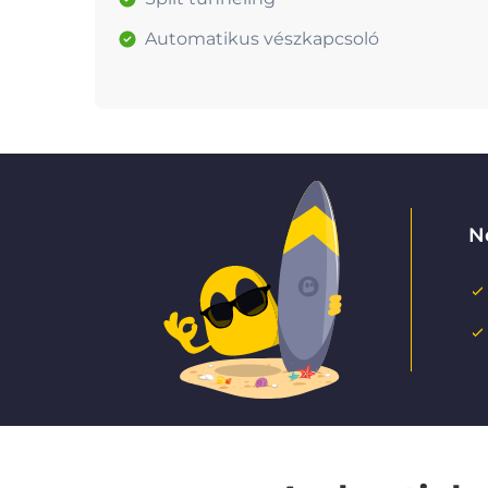
Automatikus vészkapcsoló
N