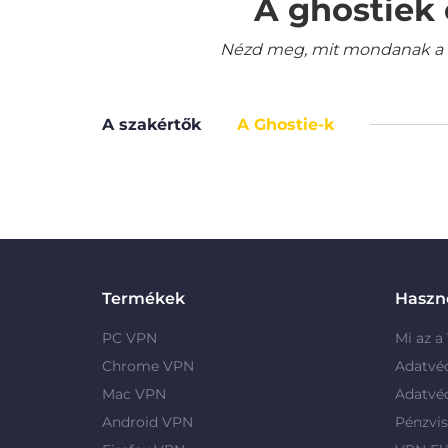
A ghostiek 
Nézd meg, mit mondanak a le
A szakértők
A Ghostie-k
Termékek
Haszno
PC VPN
Mi az a
Chrome VPN
Adatvé
Mac VPN
Adatvé
Android VPN
Pénzvis