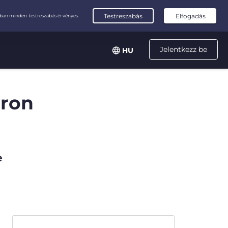
Jelentkezz be
HU
áron
e