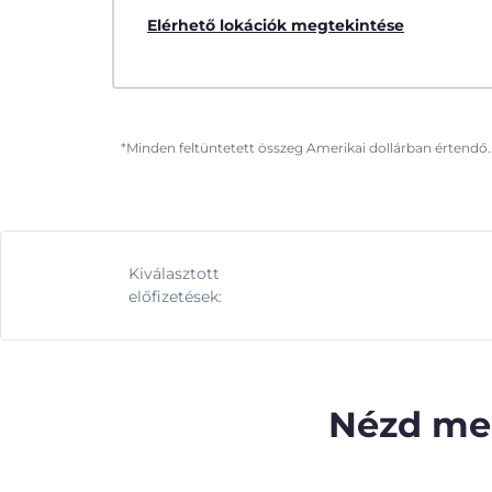
Elérhető lokációk megtekintése
*Minden feltüntetett összeg Amerikai dollárban értendő.
Kiválasztott
előfizetések:
Nézd meg