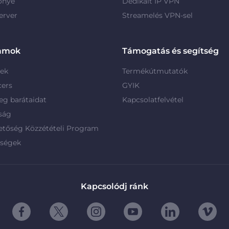
őnye
Dedikált IP VPN
erver
Streamelés VPN-sel
amok
Támogatás és segítség
rek
Termékútmutatók
cers
GYIK
g barátaidat
Kapcsolatfelvétel
ság
etőség Közzétételi Program
rségek
Kapcsolódj ránk