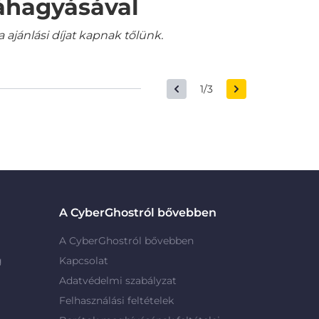
váhagyásával
jánlási díjat kapnak tőlünk.
1/3
A CyberGhostról bővebben
A CyberGhostról bővebben
g
Kapcsolat
Adatvédelmi szabályzat
Felhasználási feltételek