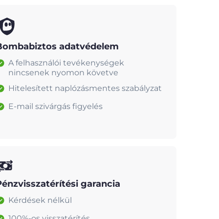
Bombabiztos adatvédelem
A felhasználói tevékenységek
nincsenek nyomon követve
Hitelesített naplózásmentes szabályzat
E-mail szivárgás figyelés
Pénzvisszatérítési garancia
Kérdések nélkül
100%-os visszatérítés