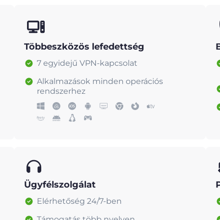
Többeszközös lefedettség
7 egyidejű VPN-kapcsolat
Alkalmazások minden operációs
rendszerhez
Ügyfélszolgálat
Elérhetőség 24/7-ben
Támogatás több nyelven