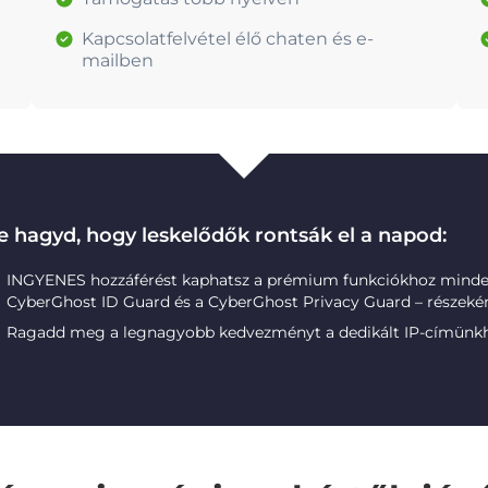
Kapcsolatfelvétel élő chaten és e-
mailben
e hagyd, hogy leskelődők rontsák el a napod:
INGYENES hozzáférést kaphatsz a prémium funkciókhoz minde
CyberGhost ID Guard és a CyberGhost Privacy Guard – részekén
Ragadd meg a legnagyobb kedvezményt a dedikált IP-címünk