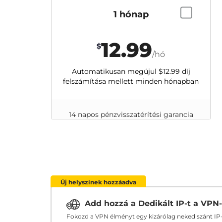
1 hónap
12.99
$
/hó
Automatikusan megújul
$12.99
díj
felszámítása mellett minden hónapban
14 napos pénzvisszatérítési garancia
Új helyszínek hozzáadva
Add hozzá a Dedikált IP-t a VPN
Fokozd a VPN élményt egy kizárólag neked szánt IP