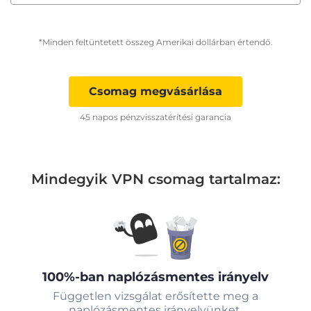
*Minden feltüntetett összeg Amerikai dollárban értendő.
Csomag megvásárlása
45 napos pénzvisszatérítési garancia
Mindegyik VPN csomag tartalmaz:
100%-ban naplózásmentes irányelv
Független vizsgálat erősítette meg a
naplózásmentes irányelvünket.