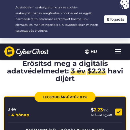
Your choice:
The Best Deal
for 3.3333333333333-years at $
2.23
/month
HU
Toggl
navig
Erősítsd meg a digitális
adatvédelmedet:
3 év
$
2.23
havi
díjért
LEGJOBB ÁR-ÉRTÉK 83%
3 év
$
2.23
/hó
+ 4 hónap
ÁFÁ-val együtt