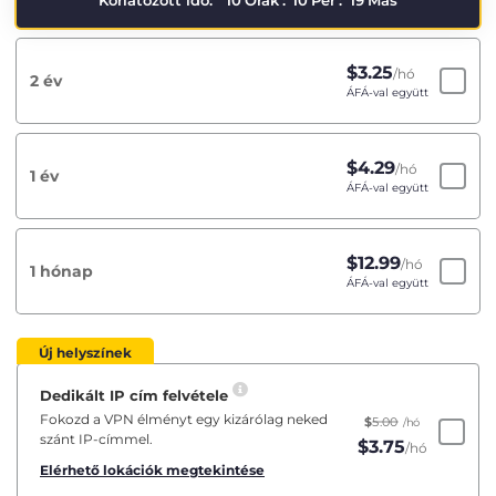
Korlátozott idő:
10
Órák
:
10
Per
:
19
Más
$
3.25
/hó
2 év
ÁFÁ-val együtt
$
4.29
/hó
1 év
ÁFÁ-val együtt
$
12.99
/hó
1 hónap
ÁFÁ-val együtt
Új helyszínek
Dedikált IP cím felvétele
Fokozd a VPN élményt egy kizárólag neked
$
5.00
/hó
szánt IP-címmel.
$
3.75
/hó
Elérhető lokációk megtekintése