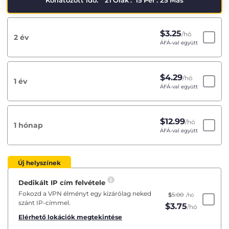
Korlátozott idő:
21
Órák
:
15
Per
:
24
Más
$
3.25
/hó
2 év
ÁFÁ-val együtt
$
4.29
/hó
1 év
ÁFÁ-val együtt
$
12.99
/hó
1 hónap
ÁFÁ-val együtt
Új helyszínek
Dedikált IP cím felvétele
Fokozd a VPN élményt egy kizárólag neked
$
5.00
/hó
szánt IP-címmel.
$
3.75
/hó
Elérhető lokációk megtekintése