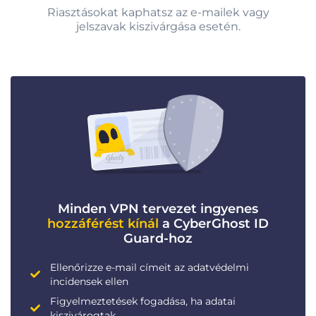
Riasztásokat kaphatsz az e-mailek vagy
jelszavak kiszivárgása esetén.
Minden VPN tervezet ingyenes
hozzáférést kínál
a CyberGhost ID
Guard-hoz
Ellenőrizze e-mail címeit az adatvédelmi
incidensek ellen
Figyelmeztetések fogadása, ha adatai
kiszivárogtak