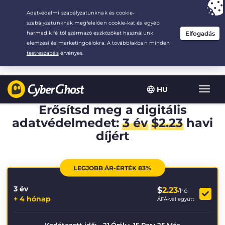
Your choice:
The Best Deal
for 3.3333333333333-years at $
2.23
/month
HU
Toggl
navig
Erősítsd meg a digitális
adatvédelmedet:
3 év
$
2.23
havi
díjért
LEGJOBB ÁR-ÉRTÉK 83%
3 év
$
2.23
/hó
+ 4 hónap
ÁFÁ-val együtt