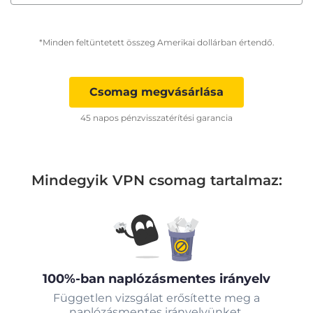
*Minden feltüntetett összeg Amerikai dollárban értendő.
Csomag megvásárlása
45 napos pénzvisszatérítési garancia
Mindegyik VPN csomag tartalmaz:
100%-ban naplózásmentes irányelv
Független vizsgálat erősítette meg a
naplózásmentes irányelvünket.