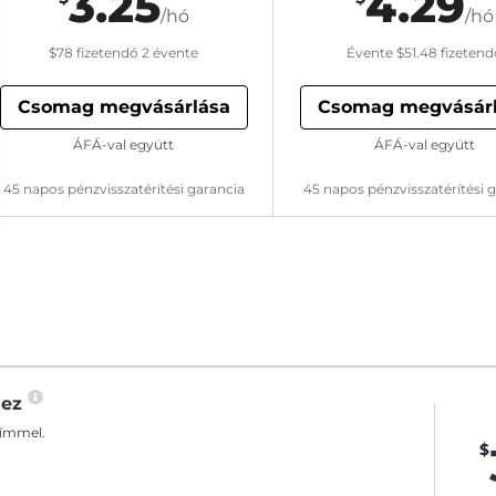
3.25
4.29
/hó
/hó
$78
fizetendő 2 évente
Évente
$51.48
fizetend
Csomag megvásárlása
Csomag megvásár
ÁFÁ-val együtt
ÁFÁ-val együtt
45 napos pénzvisszatérítési garancia
45 napos pénzvisszatérítési 
hez
címmel.
$