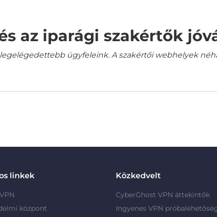
és az iparági szakértők jó
gelégedettebb ügyfeleink. A szakértői webhelyek néha a
s linkek
Közkedvelt
 VPN
CyberGhost VPN áttekintők
delmi központ
Ingyenes VPN próbalehetősé