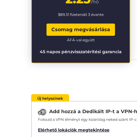
/hó
$89.31
fizetendő 3 évente
Csomag megvásárlása
ÁFÁ-val együtt
45 napos pénzvisszatérítési garancia
Új helyszínek
Add hozzá a Dedikált IP-t a VPN-
Fokozd a VPN élményt egy kizárólag neked szánt IP-
Elérhető lokációk megtekintése