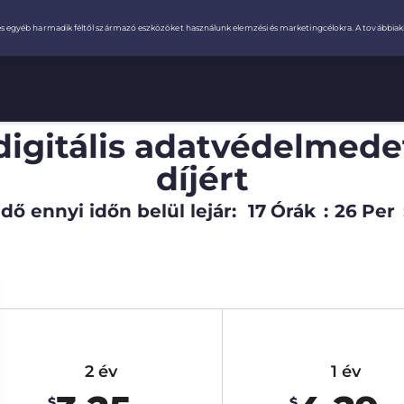
digitális adatvédelmede
díjért
dő ennyi időn belül lejár:
17
Órák
:
26
Per
2 év
1 év
$
$