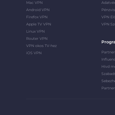
Mac VPN
Adatvé
Android VPN
Pénzvis
Firefox VPN
VPN El
Apple TV VPN
VPN Sz
Linux VPN
Router VPN
Progr
VPN okos TV-hez
Partne
iOS VPN
Influen
Hívd me
Szabad
Sebezh
Partne