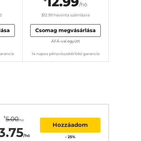
12.99
/hó
ő
$12.99
havonta számlázva
lása
Csomag megvásárlása
ÁFÁ-val együtt
garancia
14 napos pénzvisszatérítési garancia
$
5.00
/hó
Hozzáadom
3.75
/hó
-
25
%