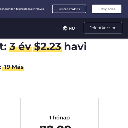
Jelentkezz be
HU
t:
3 év
$
2.23
havi
:
18
Más
1 hónap
$