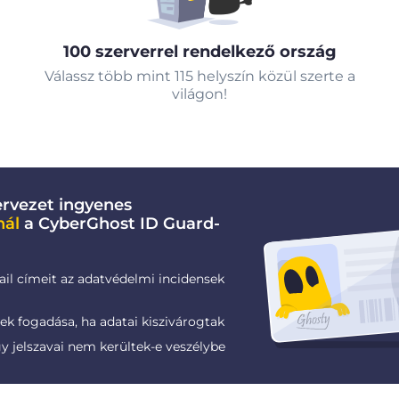
100 szerverrel rendelkező ország
Válassz több mint 115 helyszín közül szerte a
világon!
rvezet ingyenes
nál
a CyberGhost ID Guard-
ail címeit az adatvédelmi incidensek
k fogadása, ha adatai kiszivárogtak
gy jelszavai nem kerültek-e veszélybe