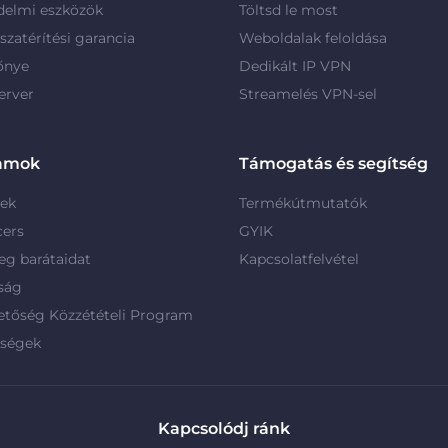
delmi eszközök
Töltsd le most
szatérítési garancia
Weboldalak feloldása
őnye
Dedikált IP VPN
erver
Streamelés VPN-sel
amok
Támogatás és segítség
rek
Termékútmutatók
cers
GYIK
g barátaidat
Kapcsolatfelvétel
ság
etőség Közzétételi Program
rségek
Kapcsolódj ránk