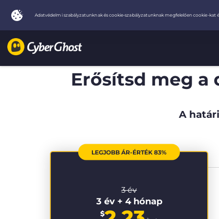
Erősítsd meg a 
A határi
LEGJOBB ÁR-ÉRTÉK 83%
3 év
3 év + 4 hónap
2.23
$