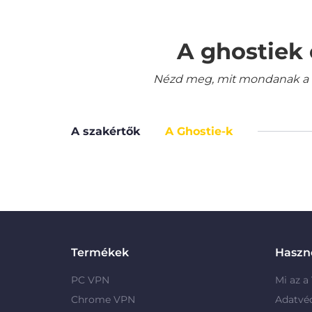
A ghostiek 
Nézd meg, mit mondanak a le
A szakértők
A Ghostie-k
Termékek
Haszno
PC VPN
Mi az a
Chrome VPN
Adatvé