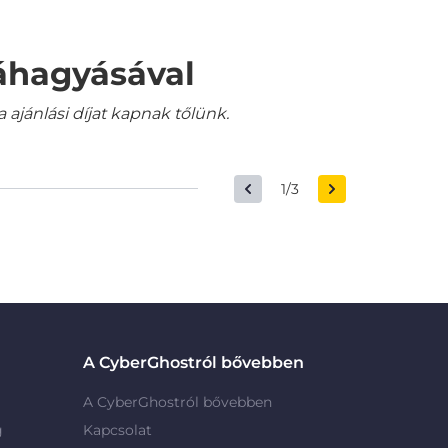
váhagyásával
jánlási díjat kapnak tőlünk.
1/3
A CyberGhostról bővebben
A CyberGhostról bővebben
g
Kapcsolat