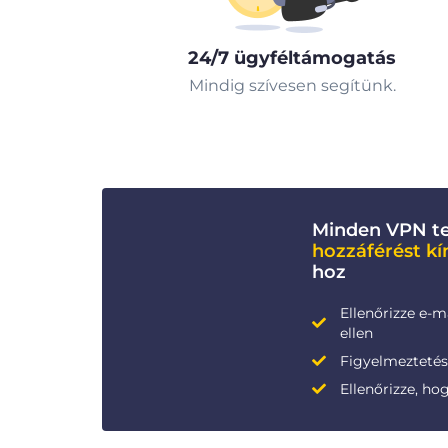
24/7 ügyféltámogatás
Mindig szívesen segítünk.
Minden VPN te
hozzáférést kí
hoz
Ellenőrizze e-m
ellen
Figyelmeztetése
Ellenőrizze, ho