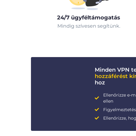
24/7 ügyféltámogatás
Mindig szívesen segítünk.
Minden VPN te
hozzáférést kí
hoz
Ellenőrizze e-m
ellen
Figyelmeztetése
Ellenőrizze, ho