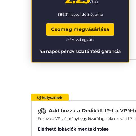
/hó
$89.31
fizetendő 3 évente
Csomag megvásárlása
ÁFÁ-val együtt
45 napos pénzvisszatérítési garancia
Új helyszínek
Add hozzá a Dedikált IP-t a VPN-
Fokozd a VPN élményt egy kizárólag neked szánt IP-
Elérhető lokációk megtekintése