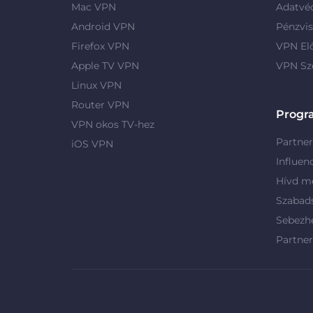
Mac VPN
Adatvé
Android VPN
Pénzvis
Firefox VPN
VPN El
Apple TV VPN
VPN Sz
Linux VPN
Router VPN
Progr
VPN okos TV-hez
Partne
iOS VPN
Influen
Hívd me
Szabad
Sebezh
Partne