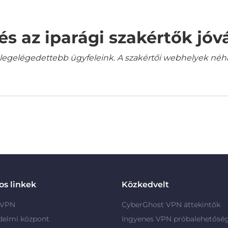
és az iparági szakértők jó
gelégedettebb ügyfeleink. A szakértői webhelyek néha a
s linkek
Közkedvelt
 VPN
CyberGhost VPN áttekintők
delmi központ
Ingyenes VPN próbalehetősé