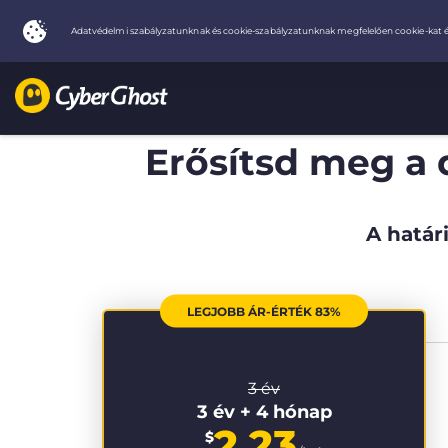
Erősítsd meg a 
A határi
LEGJOBB ÁR-ÉRTÉK 83%
3 év
3 év + 4 hónap
2.23
$