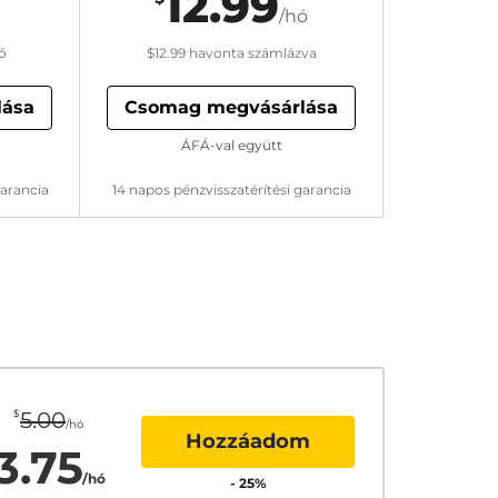
12.99
/hó
ő
$12.99
havonta számlázva
lása
Csomag megvásárlása
ÁFÁ-val együtt
garancia
14 napos pénzvisszatérítési garancia
$
5.00
/hó
Hozzáadom
3.75
/hó
-
25
%