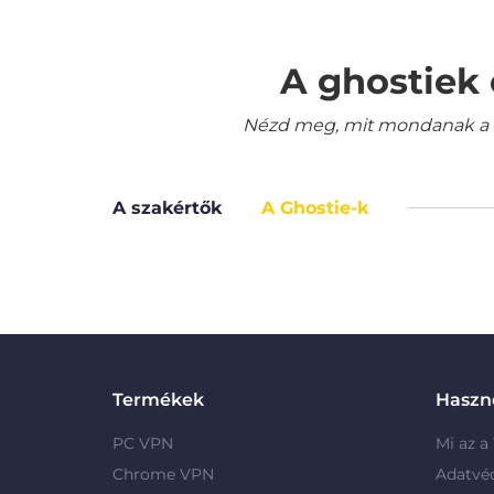
A ghostiek 
Nézd meg, mit mondanak a le
A szakértők
A Ghostie-k
Termékek
Haszno
PC VPN
Mi az a
Chrome VPN
Adatvé