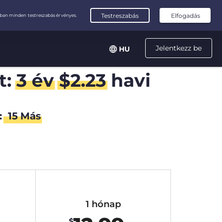
Jelentkezz be
HU
t:
3 év
$
2.23
havi
:
14
Más
1 hónap
$