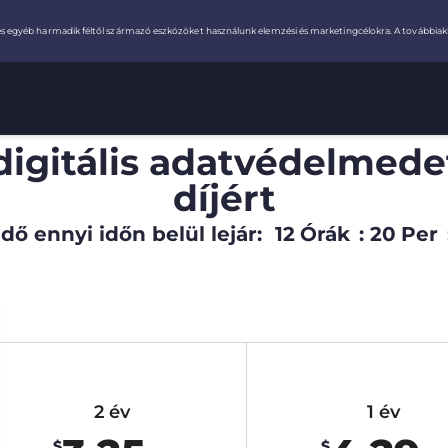
digitális adatvédelmede
díjért
dő ennyi időn belül lejár:
12
Órák
:
20
Per
2 év
1 év
$
$