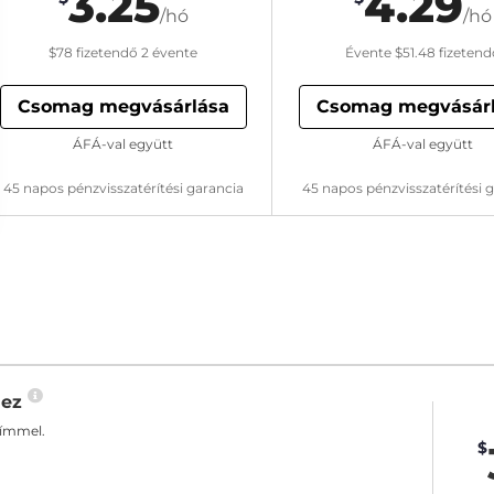
3.25
4.29
/hó
/hó
$78
fizetendő 2 évente
Évente
$51.48
fizetend
Csomag megvásárlása
Csomag megvásár
ÁFÁ-val együtt
ÁFÁ-val együtt
45 napos pénzvisszatérítési garancia
45 napos pénzvisszatérítési 
hez
címmel.
$