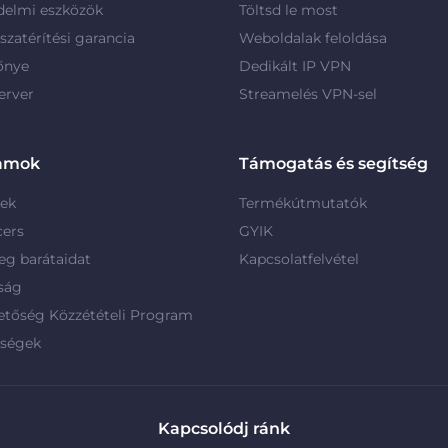
delmi eszközök
Töltsd le most
szatérítési garancia
Weboldalak feloldása
őnye
Dedikált IP VPN
erver
Streamelés VPN-sel
amok
Támogatás és segítség
rek
Termékútmutatók
cers
GYIK
g barátaidat
Kapcsolatfelvétel
ság
etőség Közzétételi Program
rségek
Kapcsolódj ránk