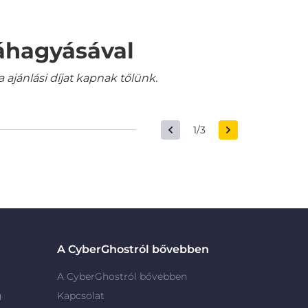
váhagyásával
jánlási díjat kapnak tőlünk.
1/3
A CyberGhostról bővebben
A CyberGhostról bővebben
g
Kapcsolat