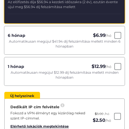
Az előfizetés díja
$56.94
a kezdeti időszakra (2 év), ezután évente
újul meg
$56.94
díj felszámítása mellett
$
6.99
6 hónap
/hó
Automatikusan megújul
$41.94
díj felszámítása mellett minden 6
hónapban
$
12.99
1 hónap
/hó
Automatikusan megújul
$12.99
díj felszámítása mellett minden
hónapban
Új helyszínek
Dedikált IP cím felvétele
Fokozd a VPN élményt egy kizárólag neked
$
5.00
/hó
szánt IP-címmel.
$
2.50
/hó
Elérhető lokációk megtekintése