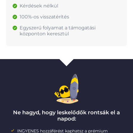
Kérdések nélkül
100%-os visszatérítés
Egyszerű folyamat a támogatási
központon keresztül
Ne hagyd, hogy leskelődők rontsák el a
napod:
INGYENES hozzáférést kaphatsz a prémium