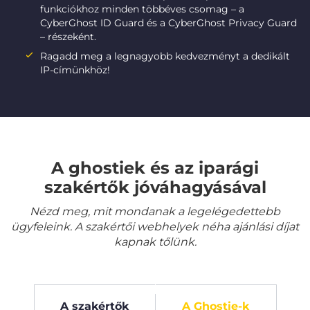
funkciókhoz minden többéves csomag – a
CyberGhost ID Guard és a CyberGhost Privacy Guard
– részeként.
Ragadd meg a legnagyobb kedvezményt a dedikált
IP-címünkhöz!
A ghostiek és az iparági
szakértők jóváhagyásával
Nézd meg, mit mondanak a legelégedettebb
ügyfeleink. A szakértői webhelyek néha ajánlási díjat
kapnak tőlünk.
A szakértők
A Ghostie-k