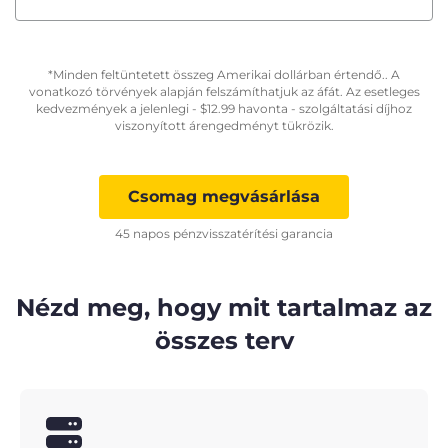
*Minden feltüntetett összeg Amerikai dollárban értendő.. A
vonatkozó törvények alapján felszámíthatjuk az áfát. Az esetleges
kedvezmények a jelenlegi -
$
12.99
havonta - szolgáltatási díjhoz
viszonyított árengedményt tükrözik.
Csomag megvásárlása
45 napos pénzvisszatérítési garancia
Nézd meg, hogy mit tartalmaz az
összes terv