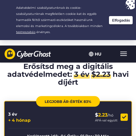
Your choice:
The Best Deal
for 3.3333333333333-years at $
2.23
/month
HU
Toggl
navig
Erősítsd meg a digitális
adatvédelmedet:
3 év
$
2.23
havi
díjért
LEGJOBB ÁR-ÉRTÉK 83%
3 év
$
2.23
/hó
+ 4 hónap
ÁFÁ-val együtt