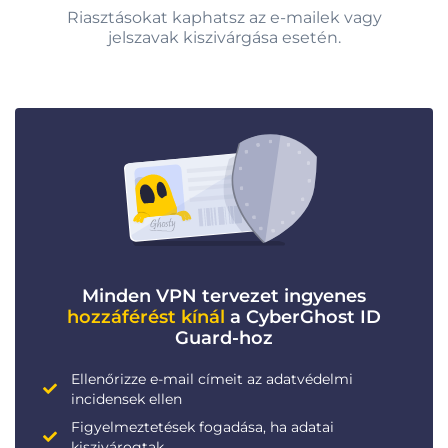
Riasztásokat kaphatsz az e-mailek vagy
jelszavak kiszivárgása esetén.
Minden VPN tervezet ingyenes
hozzáférést kínál
a CyberGhost ID
Guard-hoz
Ellenőrizze e-mail címeit az adatvédelmi
incidensek ellen
Figyelmeztetések fogadása, ha adatai
kiszivárogtak