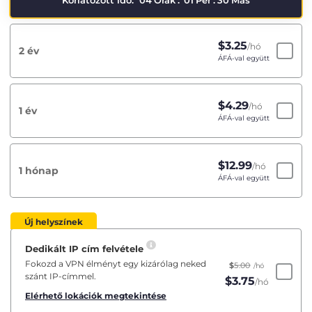
Korlátozott idő:
04
Órák
:
01
Per
:
29
Más
$
3.25
/hó
2 év
ÁFÁ-val együtt
$
4.29
/hó
1 év
ÁFÁ-val együtt
$
12.99
/hó
1 hónap
ÁFÁ-val együtt
Új helyszínek
Dedikált IP cím felvétele
Fokozd a VPN élményt egy kizárólag neked
$
5.00
/hó
szánt IP-címmel.
$
3.75
/hó
Elérhető lokációk megtekintése