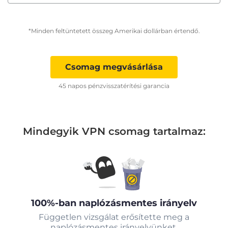
*Minden feltüntetett összeg Amerikai dollárban értendő.
Csomag megvásárlása
45 napos pénzvisszatérítési garancia
Mindegyik VPN csomag tartalmaz:
100%-ban naplózásmentes irányelv
Független vizsgálat erősítette meg a
naplózásmentes irányelvünket.