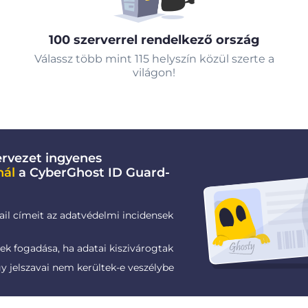
100 szerverrel rendelkező ország
Válassz több mint 115 helyszín közül szerte a
világon!
rvezet ingyenes
nál
a CyberGhost ID Guard-
ail címeit az adatvédelmi incidensek
k fogadása, ha adatai kiszivárogtak
gy jelszavai nem kerültek-e veszélybe