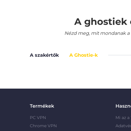
A ghostiek 
Nézd meg, mit mondanak a le
A szakértők
A Ghostie-k
Termékek
Haszno
PC VPN
Mi az a
Chrome VPN
Adatvé