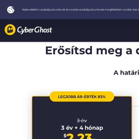
Erősítsd meg a 
A határi
LEGJOBB ÁR-ÉRTÉK 83%
3 év
3 év + 4 hónap
2.23
$