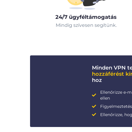
24/7 ügyféltámogatás
Mindig szívesen segítünk.
Minden VPN te
hozzáférést kí
hoz
Ellenőrizze e-m
ellen
Figyelmeztetése
Ellenőrizze, ho