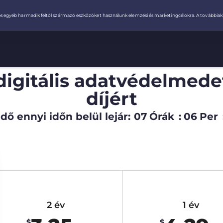
digitális adatvédelmede
díjért
dő ennyi időn belül lejár:
07
Órák
:
06
Per
2 év
1 év
$
$