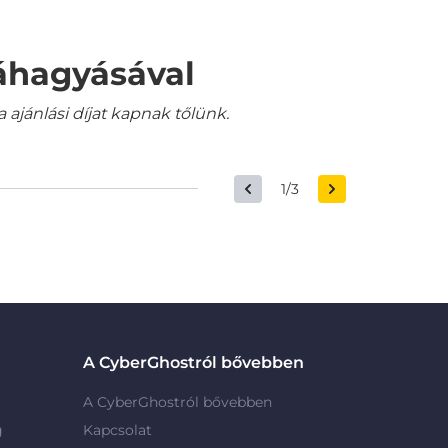
váhagyásával
jánlási díjat kapnak tőlünk.
1/3
A CyberGhostról bővebben
A CyberGhostról bővebben
g
Kapcsolat