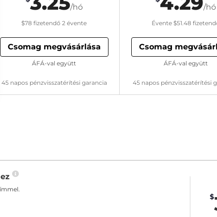
3.25
4.29
/hó
/hó
$78
fizetendő 2 évente
Évente
$51.48
fizetend
Csomag megvásárlása
Csomag megvásár
ÁFÁ-val együtt
ÁFÁ-val együtt
45 napos pénzvisszatérítési garancia
45 napos pénzvisszatérítési 
hez
címmel.
$