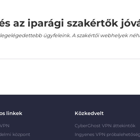
és az iparági szakértők jó
gelégedettebb ügyfeleink. A szakértői webhelyek néha a
s linkek
Közkedvelt
 VPN
CyberGhost VPN áttekintők
delmi központ
Ingyenes VPN próbalehetősé