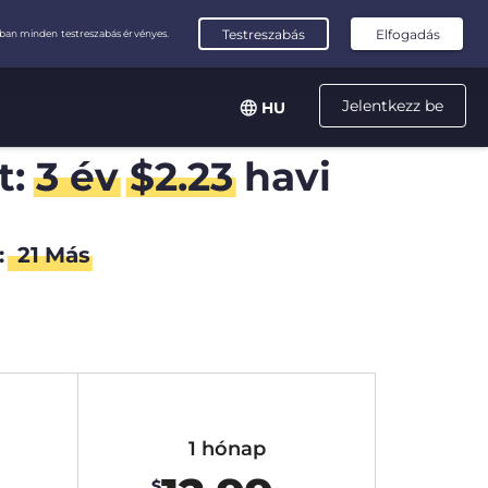
Jelentkezz be
HU
t:
3 év
$
2.23
havi
:
20
Más
1 hónap
$