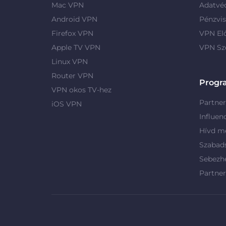
Mac VPN
Adatvé
Android VPN
Pénzvis
Firefox VPN
VPN El
Apple TV VPN
VPN Sz
Linux VPN
Router VPN
Progr
VPN okos TV-hez
Partne
iOS VPN
Influen
Hívd me
Szabad
Sebezh
Partne