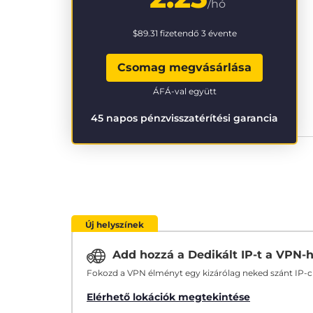
/hó
$89.31
fizetendő 3 évente
Csomag megvásárlása
ÁFÁ-val együtt
45 napos pénzvisszatérítési garancia
Új helyszínek
Add hozzá a Dedikált IP-t a VPN-
Fokozd a VPN élményt egy kizárólag neked szánt IP-
Elérhető lokációk megtekintése