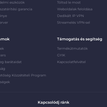
delmi eszközök
Töltsd le most
szatérítési garancia
Weboldalak feloldása
őnye
Dedikált IP VPN
erver
Streamelés VPN-sel
amok
Támogatás és segítség
rek
Termékútmutatók
cers
GYIK
g barátaidat
Kapcsolatfelvétel
ság
etőség Közzétételi Program
rségek
Kapcsolódj ránk