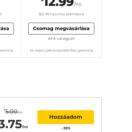
12.99
/hó
ő
$12.99
havonta számlázva
lása
Csomag megvásárlása
ÁFÁ-val együtt
garancia
14 napos pénzvisszatérítési garancia
$
5.00
/hó
Hozzáadom
3.75
/hó
-
25
%