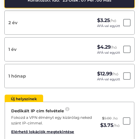
Korlátozott idő:
23
Órák
:
07
Per
:
00
Más
$
3.25
/hó
2 év
ÁFÁ-val együtt
$
4.29
/hó
1 év
ÁFÁ-val együtt
$
12.99
/hó
1 hónap
ÁFÁ-val együtt
Új helyszínek
Dedikált IP cím felvétele
Fokozd a VPN élményt egy kizárólag neked
$
5.00
/hó
szánt IP-címmel.
$
3.75
/hó
Elérhető lokációk megtekintése