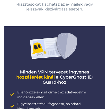
Riasztásokat kaphatsz az e-mailek vagy
jelszavak kiszivárgása esetén.
Minden VPN tervezet ingyenes
hozzáférést kínál
a CyberGhost ID
Guard-hoz
Ellenőrizze e-mail címeit az adatvédelmi
incidensek ellen
Figyelmeztetések fogadása, ha adatai
kiszivárogtak