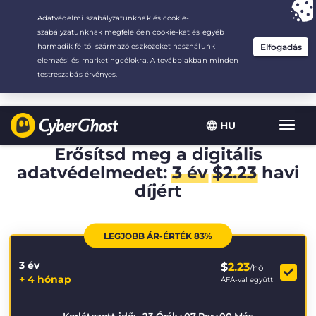
Your choice:
The Best Deal
for 3.3333333333333-years at $
2.23
/month
HU
Toggl
navig
Erősítsd meg a digitális
adatvédelmedet:
3 év
$
2.23
havi
díjért
LEGJOBB ÁR-ÉRTÉK 83%
3 év
$
2.23
/hó
+ 4 hónap
ÁFÁ-val együtt