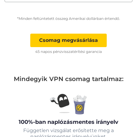
*Minden feltüntetett összeg Amerikai dollárban értendő.
Csomag megvásárlása
45 napos pénzvisszatérítési garancia
Mindegyik VPN csomag tartalmaz:
100%-ban naplózásmentes irányelv
Független vizsgálat erősítette meg a
naplózásmentes irányelvünket.