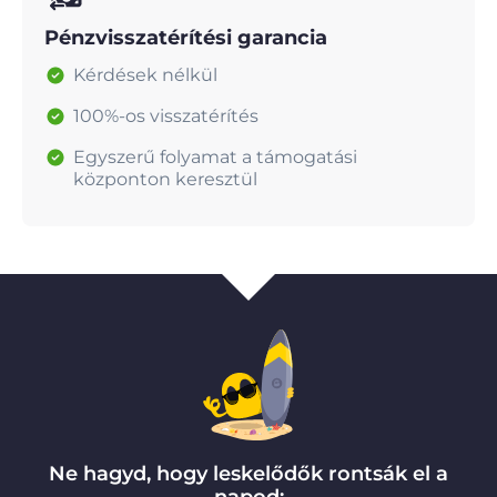
Pénzvisszatérítési garancia
Kérdések nélkül
100%-os visszatérítés
Egyszerű folyamat a támogatási
központon keresztül
Ne hagyd, hogy leskelődők rontsák el a