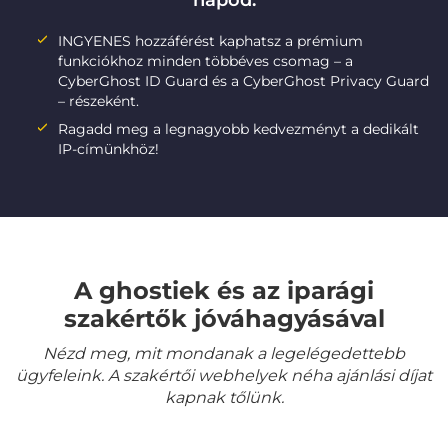
napod:
INGYENES hozzáférést kaphatsz a prémium
funkciókhoz minden többéves csomag – a
CyberGhost ID Guard és a CyberGhost Privacy Guard
– részeként.
Ragadd meg a legnagyobb kedvezményt a dedikált
IP-címünkhöz!
A ghostiek és az iparági
szakértők jóváhagyásával
Nézd meg, mit mondanak a legelégedettebb
ügyfeleink. A szakértői webhelyek néha ajánlási díjat
kapnak tőlünk.