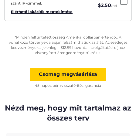
szánt IP-címmel.
$
2.50
/hó
Elérhető lokációk megtekintése
*Minden feltüntetett összeg Amerikai dollárban értendő.. A
vonatkozó törvények alapján felszámíthatjuk az áfát. Az esetleges
kedvezmények a jelenlegi -
$
12.99
havonta - szolgáltatási díjhoz
viszonyított árengedményt tükrözik.
Csomag megvásárlása
45 napos pénzvisszatérítési garancia
Nézd meg, hogy mit tartalmaz az
összes terv