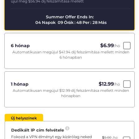
újul meg
$56.94
díj felszámítása mellett
Summer Offer Ends In:
04
Napok
09
Órák
:
48
Per
:
28
Más
$
6.99
6 hónap
/hó
Automatikusan megújul
$41.94
díj felszámítása mellett minden
6 hónapban
$
12.99
1 hónap
/hó
Automatikusan megújul
$12.99
díj felszámítása mellett minden
hónapban
Új helyszínek
Dedikált IP cím felvétele
Fokozd a VPN élményt egy kizárólag neked
$
5.00
/hó