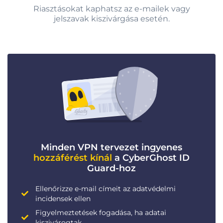
Riasztásokat kaphatsz az e-mailek vagy
jelszavak kiszivárgása esetén.
Minden VPN tervezet ingyenes
hozzáférést kínál
a CyberGhost ID
Guard-hoz
Ellenőrizze e-mail címeit az adatvédelmi
incidensek ellen
Figyelmeztetések fogadása, ha adatai
kiszivárogtak