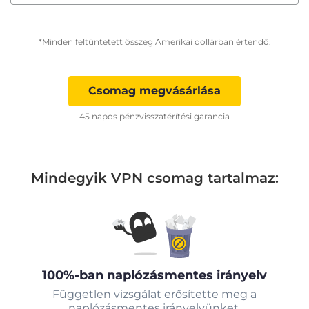
*Minden feltüntetett összeg Amerikai dollárban értendő.
Csomag megvásárlása
45 napos pénzvisszatérítési garancia
Mindegyik VPN csomag tartalmaz:
100%-ban naplózásmentes irányelv
Független vizsgálat erősítette meg a
naplózásmentes irányelvünket.