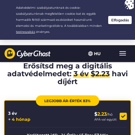
Your choice:
The Best Deal
for 3.3333333333333-years at $
2.23
/month
HU
Toggl
navig
Erősítsd meg a digitális
adatvédelmedet:
3 év
$
2.23
havi
díjért
LEGJOBB ÁR-ÉRTÉK 83%
3 év
$
2.23
/hó
+ 4 hónap
ÁFÁ-val együtt