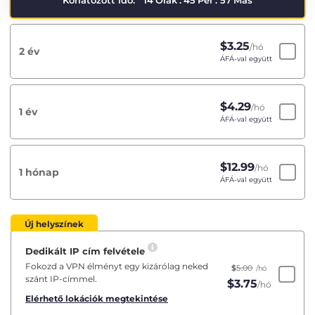
Korlátozott idő:
14
Órák
:
45
Per
:
56
Más
$
3.25
/hó
2 év
ÁFÁ-val együtt
$
4.29
/hó
1 év
ÁFÁ-val együtt
$
12.99
/hó
1 hónap
ÁFÁ-val együtt
Új helyszínek
Dedikált IP cím felvétele
Fokozd a VPN élményt egy kizárólag neked
$
5.00
/hó
szánt IP-címmel.
$
3.75
/hó
Elérhető lokációk megtekintése