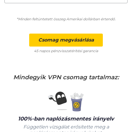
*Minden feltüntetett összeg Amerikai dollárban értendő.
Csomag megvásárlása
45 napos pénzvisszatérítési garancia
Mindegyik VPN csomag tartalmaz:
100%-ban naplózásmentes irányelv
Független vizsgálat erősítette meg a