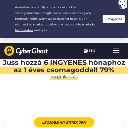
Your choice:
The Best Deal
for 1.5-years at $
2.75
/month
HU
Toggl
navig
Juss hozzá
6 INGYENES
hónaphoz
az 1 éves csomagoddal! 79%
megtakarítás
LEGJOBB ÁR-ÉRTÉK 79%