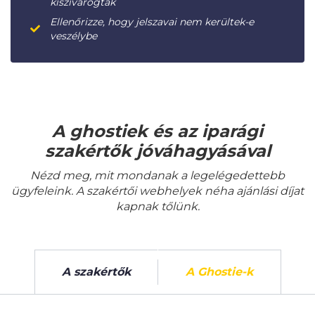
kiszivárogtak
Ellenőrizze, hogy jelszavai nem kerültek-e
veszélybe
A ghostiek és az iparági
szakértők jóváhagyásával
Nézd meg, mit mondanak a legelégedettebb
ügyfeleink. A szakértői webhelyek néha ajánlási díjat
kapnak tőlünk.
A szakértők
A Ghostie-k