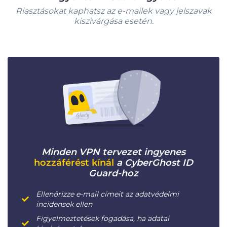
Riasztásokat kaphatsz az e-mailek vagy jelszavak
kiszivárgása esetén.
Minden VPN tervezet ingyenes
hozzáférést kínál
a CyberGhost ID
Guard-hoz
Ellenőrizze e-mail címeit az adatvédelmi
incidensek ellen
Figyelmeztetések fogadása, ha adatai