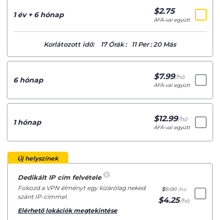
$
2.75
/hó
1 év + 6 hónap
ÁFÁ-val együtt
Korlátozott idő:
17
Órák
:
11
Per
:
20
Más
$
7.99
/hó
6 hónap
ÁFÁ-val együtt
$
12.99
/hó
1 hónap
ÁFÁ-val együtt
Új helyszínek
Dedikált IP cím felvétele
Fokozd a VPN élményt egy kizárólag neked
$
5.00
/hó
szánt IP-címmel.
$
4.25
/hó
Elérhető lokációk megtekintése