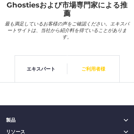
Ghostiesおよび市場専門家による推
薦
最も満足しているお客様の声をご確認ください。エキスパ
ートサイトは、当社から紹介料を得ていることがありま
す。
エキスパート
ご利用者様
製品
リソース
PC向けVPN