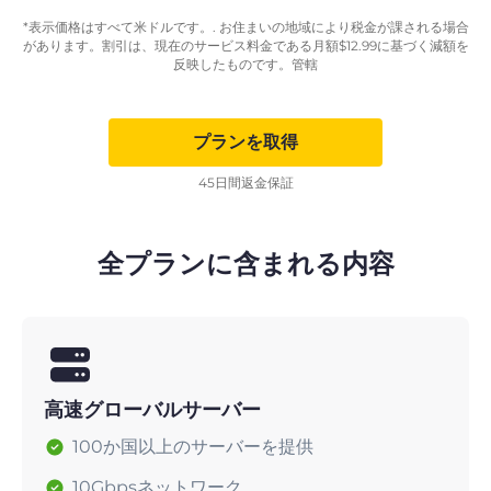
*表示価格はすべて米ドルです。. お住まいの地域により税金が課される場合
があります。割引は、現在のサービス料金である月額
$
12.99
に基づく減額を
反映したものです。管轄
プランを取得
45日間返金保証
全プランに含まれる内容
高速グローバルサーバー
100か国以上のサーバーを提供
10Gbpsネットワーク