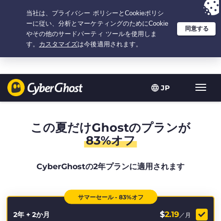
選択プラン：2.1666666666667年間 $
2.19
/月の
大特価
JP
ト
グ
ル
型
この夏だけGhostのプランが
ナ
83%オフ
ビ
ゲ
ー
CyberGhostの2年プランに適用されます
シ
ョ
ン
サマーセール - 83%オフ
$
2.19
2年 + 2か月
／月