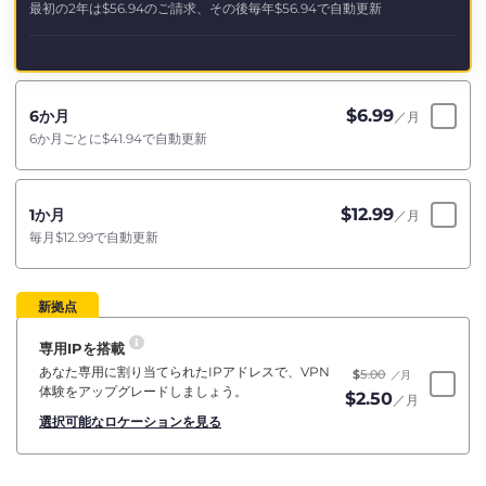
最初の2年は
$56.94
のご請求、その後毎年
$56.94
で自動更新
$
6.99
6か月
／月
6か月ごとに
$41.94
で自動更新
$
12.99
1か月
／月
毎月
$12.99
で自動更新
新拠点
専用IPを搭載
あなた専用に割り当てられたIPアドレスで、VPN
$
5.00
／月
体験をアップグレードしましょう。
$
2.50
／月
選択可能なロケーションを見る