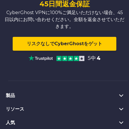
45日間返金保証
CyberGhost VPNに100%ご満足いただけない場合、45
日以内にお問い合わせください。全額を返金させていただ
きます。
リスクなしでCyberGhostをゲット
5中
4
製品
リソース
Windows版VPN
Chrome版VPN拡張機能
人気
VPN とは