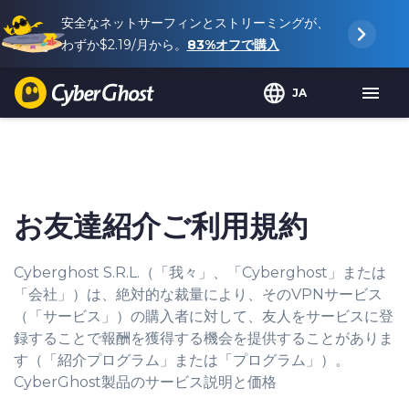
安全なネットサーフィンとストリーミングが、
わずか
$2.19
/月から。
83%
オフで購入
JA
お友達紹介ご利用規約
Cyberghost S.R.L.（「我々」、「Cyberghost」または
「会社」）は、絶対的な裁量により、そのVPNサービス
（「サービス」）の購入者に対して、友人をサービスに登
録することで報酬を獲得する機会を提供することがありま
す（「紹介プログラム」または「プログラム」）。
CyberGhost製品のサービス説明と価格