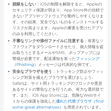
脱獄をしない
：iOSの制限を解除すると、Appleの
セキュリティ保護が弱まり、App Store外の信頼で
きないアプリやソフトウェアが動作しやすくなりま
す。その結果、安全でないものをインストールする
リスクが高まります。Appleの審査を受けたアプリ
のみを利用してください。
不審なリンクや添付ファイルに注意する
：有害なソ
フトウェアをダウンロードさせたり、個人情報を盗
み取ろうとするメールやSMS、ポップアップには
警戒が必要です。配送通知を装った
フィッシング
（Phishing）
メッセージは代表的な例です。
安全なブラウザを使う
：トラッキング防止やフィッ
シング対策を備えたブラウザを選びましょう。
Safariは、サイト間トラッキングのブロックや悪意
あるサイトの警告などを行うため、有力な選択肢で
す。また、iOS App Storeには、危険なWebサイ
トからの保護を強化した
優れた代替ブラウザ（find
some great alternatives）
も用意されています。