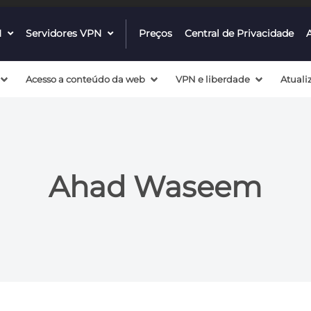
N
dropdown
Servidores VPN
dropdown
Preços
Central de Privacidade
menu
menu
button
button
Acesso a conteúdo da web
VPN e liberdade
Atuali
Ahad Waseem