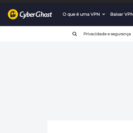
O que é uma VPN
dropdown
Baixar VP
menu
button
Privacidade e segurança