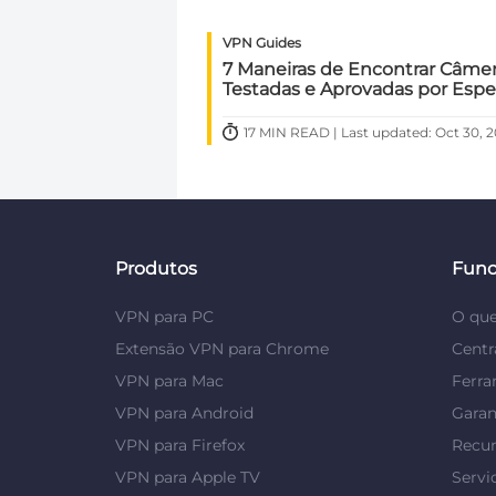
VPN Guides
7 Maneiras de Encontrar Câmer
Testadas e Aprovadas por Espec
17 MIN READ | Last updated: Oct 30, 
Produtos
Func
VPN para PC
O qu
Extensão VPN para Chrome
Centr
VPN para Mac
Ferra
VPN para Android
Garan
VPN para Firefox
Recu
VPN para Apple TV
Servi