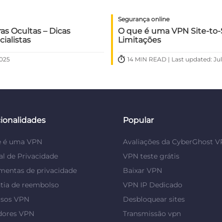
Segurança online
as Ocultas – Dicas
O que é uma VPN Site-to-S
ialistas
Limitações
2025
14 MIN READ | Last updated: Jul
ionalidades
Popular
e é uma VPN
Avaliações da CyberGhost 
al de Privacidade
VPN teste grátis
mentas de privacidade
Baixar VPN
tia de reembolso
VPN IP Dedicado
rsos VPN
Desbloquear sites
dores VPN
Transmissão vpn