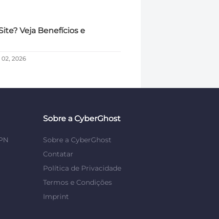
ite? Veja Benefícios e
 02, 2026
Sobre a CyberGhost
VPN
Sobre a CyberGhost
Contatar
Política de Privacidade
Termos e Condições
Imprint