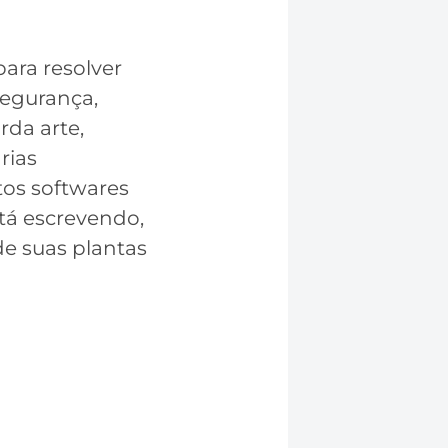
ara resolver
segurança,
da arte,
rias
tos softwares
tá escrevendo,
de suas plantas