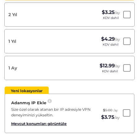
$
3.25
/ay
2 Yıl
KDV dahil
$
4.29
/ay
1 Yıl
KDV dahil
$
12.99
/ay
1 Ay
KDV dahil
Yeni lokasyonlar
Adanmış IP Ekle
Size özel olarak atanan bir IP adresiyle VPN
$
5.00
/ay
deneyiminizi yükseltin.
$
3.75
/ay
Mevcut konumları görüntüle