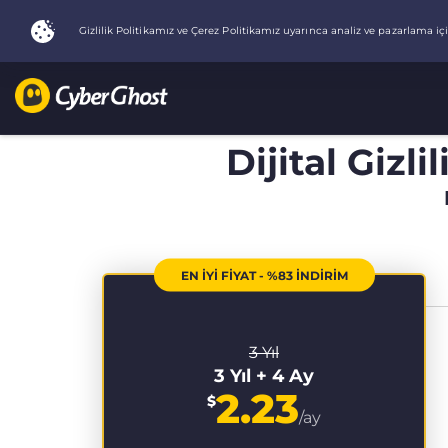
Dijital Gizli
EN İYİ FİYAT - %83 İNDİRİM
3 Yıl
3 Yıl + 4 Ay
2.23
$
/ay