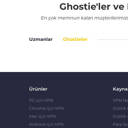
Ghostie'ler v
En çok memnun kalan müşterilerimizin 
Uzmanlar
Ghostieler
Ürünler
Kayna
PC için VPN
VPN Ne
Chrome için VPN
Gizlilik
Mac için VPN
Gizlilik
Android için VPN
Para İa