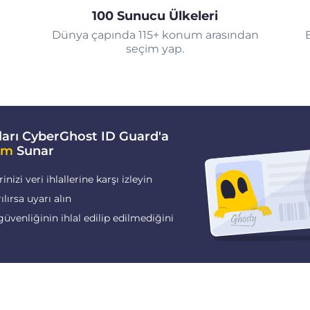
100 Sunucu Ülkeleri
Dünya çapında 115+ konum arasından
seçim yap.
arı CyberGhost ID Guard'a
im
Sunar
nizi veri ihlallerine karşı izleyin
rılırsa uyarı alın
güvenliğinin ihlal edilip edilmediğini