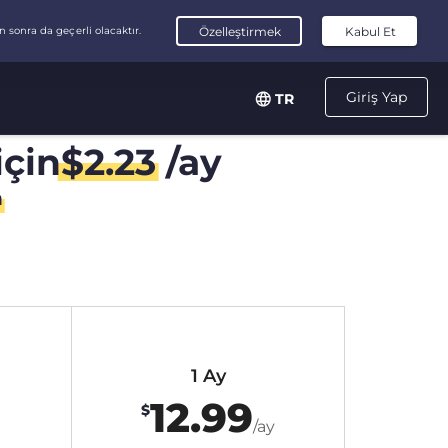
Giriş Yap
TR
için
$
2.23
/ay
n
1 Ay
12.99
$
/ay