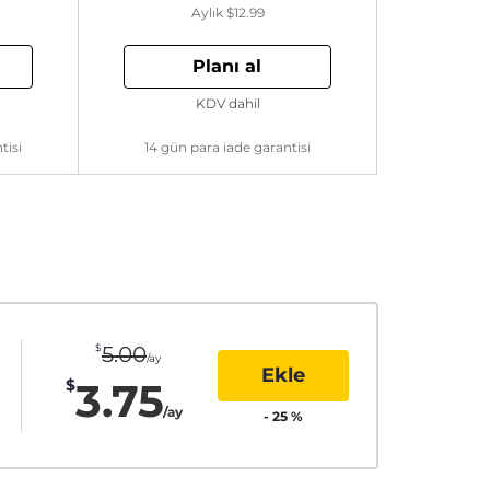
Aylık
$12.99
Planı al
KDV dahil
tisi
14 gün para iade garantisi
$
5.00
/ay
Ekle
3.75
$
/ay
-
25
%