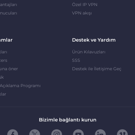
ntajları
Özel IP VPN
nucuları
VPN akışı
amlar
Destek ve Yardım
ları
Ürün Kılavuzları
cers
SSS
ına öner
Destek ile İletişime Geç
ük
 Açıklama Programı
klar
Bizimle bağlantı kurun