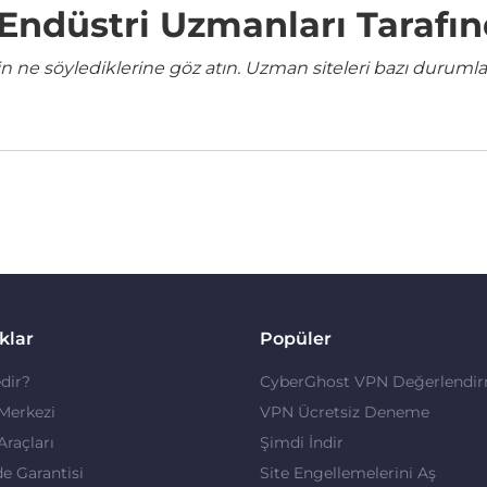
e Endüstri Uzmanları Tarafı
ne söylediklerine göz atın. Uzman siteleri bazı durumla
klar
Popüler
dir?
CyberGhost VPN Değerlendir
 Merkezi
VPN Ücretsiz Deneme
 Araçları
Şimdi İndir
de Garantisi
Site Engellemelerini Aş