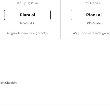
Her 2 yıl için
$78
Yıllık
$51.48
Planı al
Planı al
KDV dahil
KDV dahil
45 günde para iade garantisi
45 günde para iade garan
zi yükseltin.