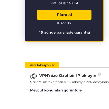
Her 3 yıl için
$89.31
Planı al
KDV dahil
45 günde para iade garantisi
Yeni lokasyonlar
VPN'nize Özel bir IP ekleyin
Size özel olarak atanan bir IP adresiyle VPN deneyimini
Mevcut konumları görüntüle