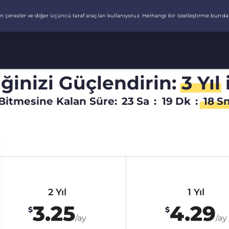
liğinizi Güçlendirin:
3 Yıl
Bitmesine Kalan Süre:
23
Sa
:
19
Dk
:
17
S
2 Yıl
1 Yıl
3.25
4.29
$
$
/ay
/ay