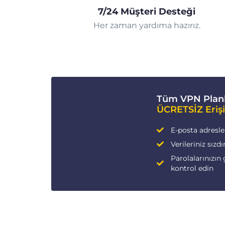
7/24 Müşteri Desteği
Her zaman yardıma hazırız.
Tüm VPN Planl
ÜCRETSİZ Eriş
E-posta adresleri
Verileriniz sızdı
Parolalarınızın 
kontrol edin