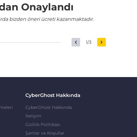
ndan Onaylandı
rda bizden öneri ücreti kazanmaktadır.
1/3
CyberGhost Hakkında
meleri
CyberGhost Hakkında
İletişim
Gizlilik Politikası
Şartlar ve Koşullar