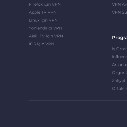
Firefox için VPN
VPN Ava
Apple TV VPN
VPN Su
Linux için VPN
Yönlendirici VPN
Akıllı TV için VPN
Progr
iOS için VPN
İş Ortak
Influen
Arkadaş
Özgürl
Zafiyet
Ortaklı