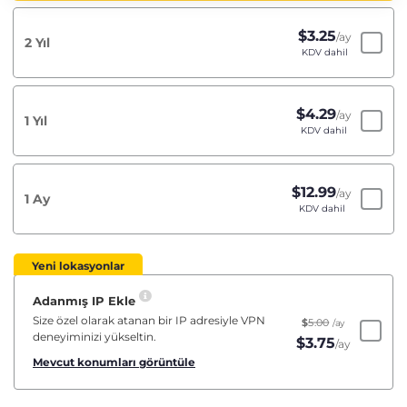
$
3.25
/ay
2 Yıl
KDV dahil
$
4.29
/ay
1 Yıl
KDV dahil
$
12.99
/ay
1 Ay
KDV dahil
Yeni lokasyonlar
Adanmış IP Ekle
Size özel olarak atanan bir IP adresiyle VPN
$
5.00
/ay
deneyiminizi yükseltin.
$
3.75
/ay
Mevcut konumları görüntüle