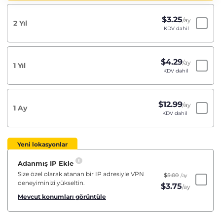
$
3.25
/ay
2 Yıl
KDV dahil
$
4.29
/ay
1 Yıl
KDV dahil
$
12.99
/ay
1 Ay
KDV dahil
Yeni lokasyonlar
Adanmış IP Ekle
Size özel olarak atanan bir IP adresiyle VPN
$
5.00
/ay
deneyiminizi yükseltin.
$
3.75
/ay
Mevcut konumları görüntüle