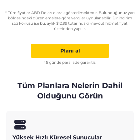
* Tüm fiyatlar ABD Doları olarak gösterilmektedir. Bulunduğunuz yarı
bölgesindeki düzenlemelere göre vergiler uygulanabilir. Bir indirim
söz konusu ise bu, aylık
$
12.99
tutarındaki mevcut hizmet fiyatı
üzerinden yapılır.
Planı al
45 günde para iade garantisi
Tüm Planlara Nelerin Dahil
Olduğunu Görün
Yüksek Hızlı Küresel Sunucular