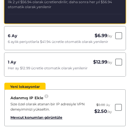
İlk 2 yıl
$56.94
olarak ücretlendirilir; daha sonra her yıl
$56.94
otomatik olarak yenilenir
$
6.99
6 Ay
/ay
6 aylık periyotlarla
$41.94
ücretle otomatik olarak yenilenir
$
12.99
1 Ay
/ay
Her ay
$12.99
ücretle otomatik olarak yenilenir
Yeni lokasyonlar
Adanmış IP Ekle
Size özel olarak atanan bir IP adresiyle VPN
$
5.00
/ay
deneyiminizi yükseltin.
$
2.50
/ay
Mevcut konumları görüntüle