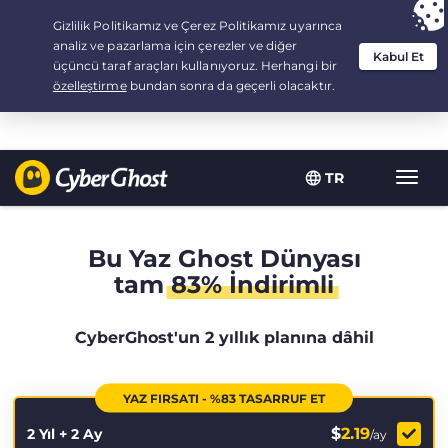
Your choice:
The Best Deal
for 2.1666666666667-years at $
2.19
/month
TR
Toggl
navig
Bu Yaz Ghost Dünyası
tam
83% İndirimli
CyberGhost'un 2 yıllık planına dâhil
YAZ FIRSATI - %83 TASARRUF ET
$
2.19
2 Yıl + 2 Ay
/ay