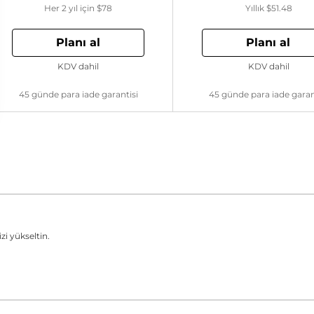
Her 2 yıl için
$78
Yıllık
$51.48
Planı al
Planı al
KDV dahil
KDV dahil
45 günde para iade garantisi
45 günde para iade garan
zi yükseltin.