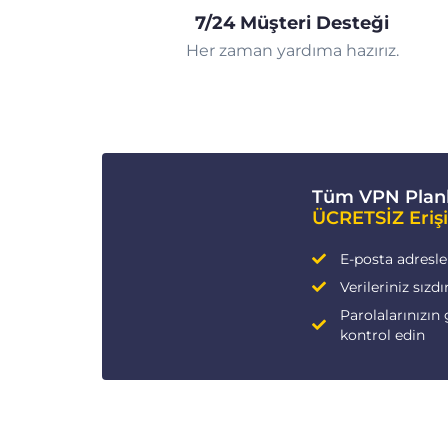
7/24 Müşteri Desteği
Her zaman yardıma hazırız.
Tüm VPN Planl
ÜCRETSİZ Eriş
E-posta adresleri
Verileriniz sızdı
Parolalarınızın 
kontrol edin