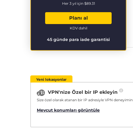
Her 3 yıl için
$89.31
Planı al
KDV dahil
45 günde para iade garantisi
Yeni lokasyonlar
VPN'nize Özel bir IP ekleyin
Size özel olarak atanan bir IP adresiyle VPN deneyimini
Mevcut konumları görüntüle