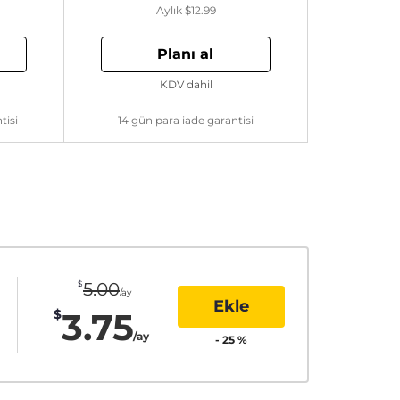
Aylık
$12.99
Planı al
KDV dahil
tisi
14 gün para iade garantisi
$
5.00
/ay
Ekle
3.75
$
/ay
-
25
%