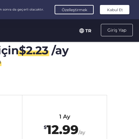
Giriş Yap
TR
için
$
2.23
/ay
n
1 Ay
12.99
$
/ay