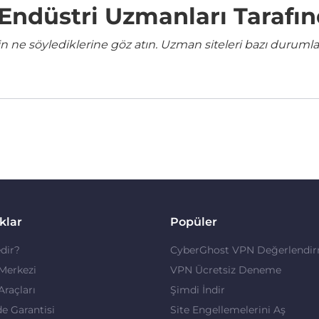
e Endüstri Uzmanları Tarafı
ne söylediklerine göz atın. Uzman siteleri bazı durumla
klar
Popüler
dir?
CyberGhost VPN Değerlendir
 Merkezi
VPN Ücretsiz Deneme
 Araçları
Şimdi İndir
de Garantisi
Site Engellemelerini Aş