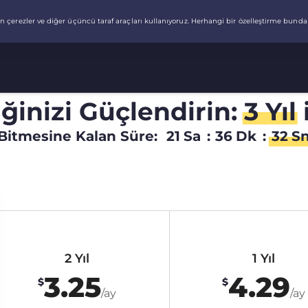
liğinizi Güçlendirin:
3 Yıl
Bitmesine Kalan Süre:
21
Sa
:
36
Dk
:
31
S
2 Yıl
1 Yıl
3.25
4.29
$
$
/ay
/ay