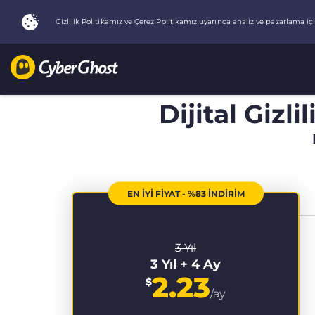
Dijital Gizli
EN İYİ FİYAT - %83 İNDİRİM
3 Yıl
3 Yıl + 4 Ay
2.23
$
/ay