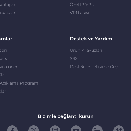
ntajları
Özel IP VPN
nucuları
VPN akışı
amlar
Destek ve Yardım
ları
Ürün Kılavuzları
cers
SSS
ına öner
Destek ile İletişime Geç
ük
 Açıklama Programı
klar
Bizimle bağlantı kurun