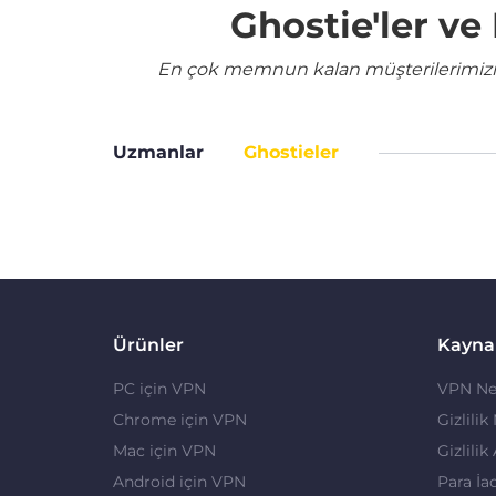
Ghostie'ler v
En çok memnun kalan müşterilerimizin 
Uzmanlar
Ghostieler
Ürünler
Kayna
PC için VPN
VPN Ne
Chrome için VPN
Gizlilik
Mac için VPN
Gizlilik
Android için VPN
Para İa