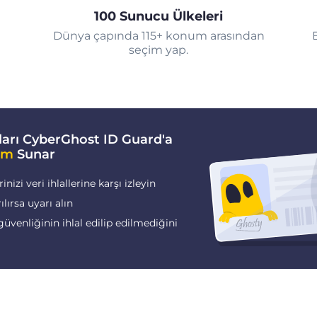
100 Sunucu Ülkeleri
Dünya çapında 115+ konum arasından
seçim yap.
arı CyberGhost ID Guard'a
im
Sunar
nizi veri ihlallerine karşı izleyin
rılırsa uyarı alın
güvenliğinin ihlal edilip edilmediğini