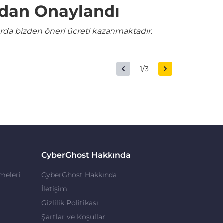
ndan Onaylandı
rda bizden öneri ücreti kazanmaktadır.
1/3
CyberGhost Hakkında
meleri
CyberGhost Hakkında
İletişim
Gizlilik Politikası
Şartlar ve Koşullar