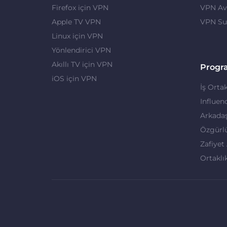
Firefox için VPN
VPN Ava
Apple TV VPN
VPN Su
Linux için VPN
Yönlendirici VPN
Akıllı TV için VPN
Progr
iOS için VPN
İş Ortak
Influen
Arkadaş
Özgürl
Zafiyet
Ortaklı