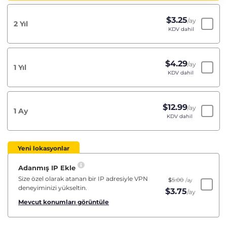
$
3.25
/ay
2 Yıl
KDV dahil
$
4.29
/ay
1 Yıl
KDV dahil
$
12.99
/ay
1 Ay
KDV dahil
Yeni lokasyonlar
Adanmış IP Ekle
Size özel olarak atanan bir IP adresiyle VPN
$
5.00
/ay
deneyiminizi yükseltin.
$
3.75
/ay
Mevcut konumları görüntüle