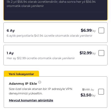
İlk 2 yıl
$56.94
olarak ücretlendirilir; daha sonra her yıl
$56.94
otomatik olarak yenilenir
$
6.99
6 Ay
/ay
6 aylık periyotlarla
$41.94
ücretle otomatik olarak yenilenir
$
12.99
1 Ay
/ay
Her ay
$12.99
ücretle otomatik olarak yenilenir
Yeni lokasyonlar
Adanmış IP Ekle
Size özel olarak atanan bir IP adresiyle VPN
$
5.00
/ay
deneyiminizi yükseltin.
$
2.50
/ay
Mevcut konumları görüntüle