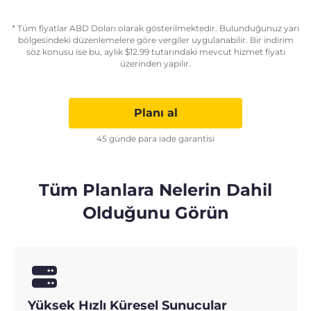
* Tüm fiyatlar ABD Doları olarak gösterilmektedir. Bulunduğunuz yarı
bölgesindeki düzenlemelere göre vergiler uygulanabilir. Bir indirim
söz konusu ise bu, aylık
$
12.99
tutarındaki mevcut hizmet fiyatı
üzerinden yapılır.
Planı al
45 günde para iade garantisi
Tüm Planlara Nelerin Dahil
Olduğunu Görün
Yüksek Hızlı Küresel Sunucular