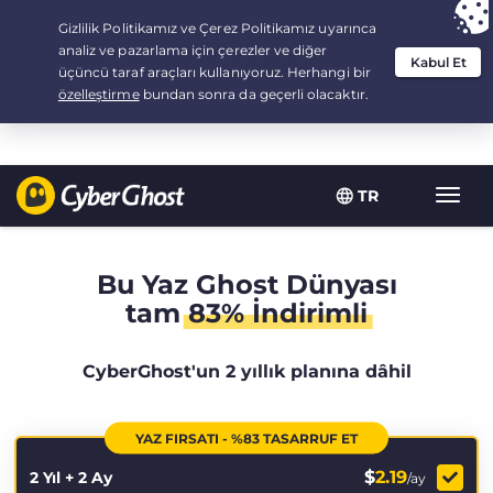
Your choice:
The Best Deal
for 2.1666666666667-years at $
2.19
/month
TR
Toggl
navig
Bu Yaz Ghost Dünyası
tam
83% İndirimli
CyberGhost'un 2 yıllık planına dâhil
YAZ FIRSATI - %83 TASARRUF ET
$
2.19
2 Yıl + 2 Ay
/ay