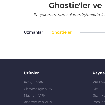
Ghostie'ler v
En çok memnun kalan müşterilerimizin 
Uzmanlar
Ghostieler
Ürünler
Kayna
PC için VPN
VPN Ne
Chrome için VPN
Gizlilik
Mac için VPN
Gizlilik
Android için VPN
Para İa