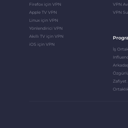
Firefox için VPN
VPN Ava
Apple TV VPN
VPN Su
Linux için VPN
Yönlendirici VPN
Akıllı TV için VPN
Progr
iOS için VPN
İş Ortak
Influen
Arkadaş
Özgürl
Zafiyet
Ortaklı