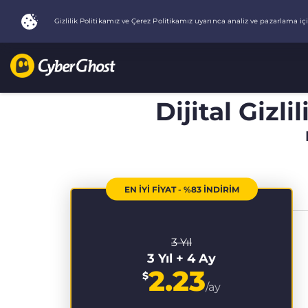
Dijital Gizli
EN İYİ FİYAT - %83 İNDİRİM
3 Yıl
3 Yıl + 4 Ay
2.23
$
/ay