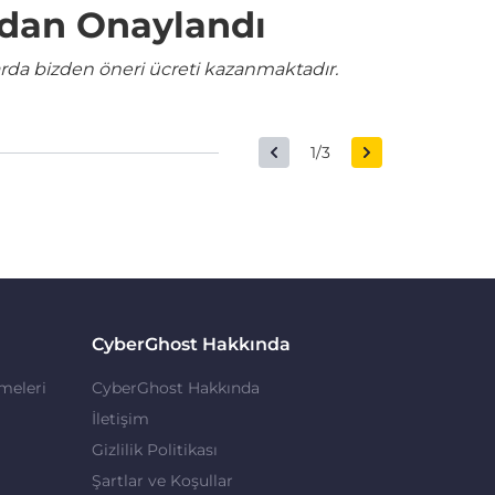
ndan Onaylandı
rda bizden öneri ücreti kazanmaktadır.
1/3
CyberGhost Hakkında
meleri
CyberGhost Hakkında
İletişim
Gizlilik Politikası
Şartlar ve Koşullar