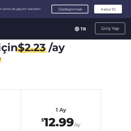
Giriş Yap
TR
için
$
2.23
/ay
n
1 Ay
12.99
$
/ay