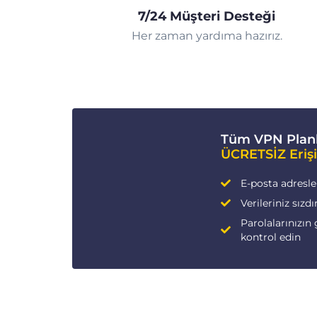
7/24 Müşteri Desteği
Her zaman yardıma hazırız.
Tüm VPN Planl
ÜCRETSİZ Eriş
E-posta adresleri
Verileriniz sızdı
Parolalarınızın 
kontrol edin