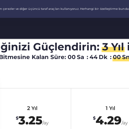
liğinizi Güçlendirin:
3 Yıl
Bitmesine Kalan Süre:
00
Sa
:
43
Dk
:
59
S
2 Yıl
1 Yıl
3.25
4.29
$
$
/ay
/ay