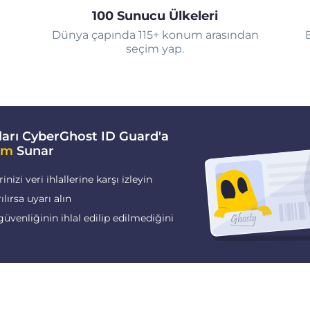
100 Sunucu Ülkeleri
Dünya çapında 115+ konum arasından
seçim yap.
arı CyberGhost ID Guard'a
im
Sunar
nizi veri ihlallerine karşı izleyin
rılırsa uyarı alın
güvenliğinin ihlal edilip edilmediğini