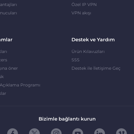
ntajları
Özel IP VPN
nucuları
VPN akışı
amlar
Destek ve Yardım
ları
Ürün Kılavuzları
cers
SSS
ına öner
Destek ile İletişime Geç
ük
 Açıklama Programı
klar
Bizimle bağlantı kurun