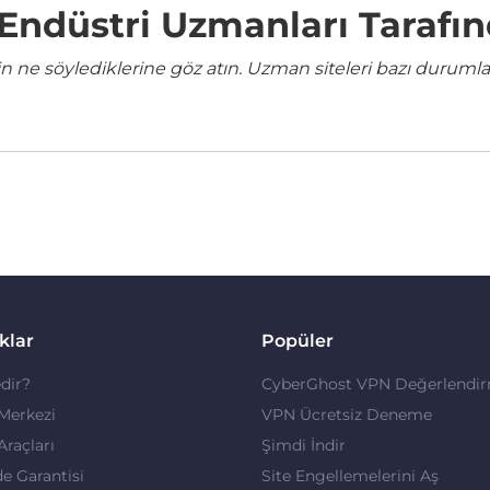
e Endüstri Uzmanları Tarafı
ne söylediklerine göz atın. Uzman siteleri bazı durumla
klar
Popüler
dir?
CyberGhost VPN Değerlendir
 Merkezi
VPN Ücretsiz Deneme
 Araçları
Şimdi İndir
de Garantisi
Site Engellemelerini Aş