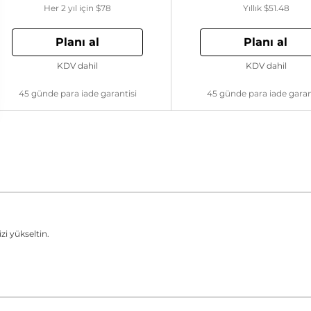
Her 2 yıl için
$78
Yıllık
$51.48
Planı al
Planı al
KDV dahil
KDV dahil
45 günde para iade garantisi
45 günde para iade garan
zi yükseltin.