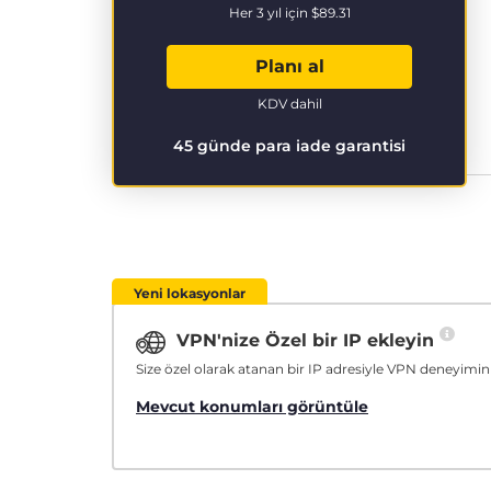
Her 3 yıl için
$89.31
Planı al
KDV dahil
45 günde para iade garantisi
Yeni lokasyonlar
VPN'nize Özel bir IP ekleyin
Size özel olarak atanan bir IP adresiyle VPN deneyimini
Mevcut konumları görüntüle