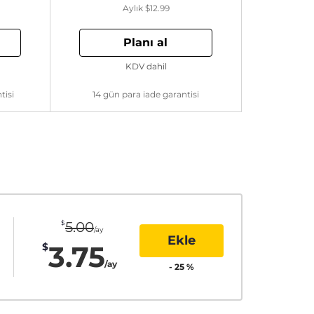
Aylık
$12.99
Planı al
KDV dahil
tisi
14 gün para iade garantisi
$
5.00
/ay
Ekle
3.75
$
/ay
-
25
%