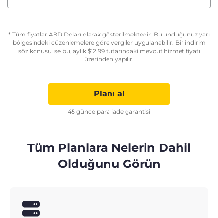
* Tüm fiyatlar ABD Doları olarak gösterilmektedir. Bulunduğunuz yarı
bölgesindeki düzenlemelere göre vergiler uygulanabilir. Bir indirim
söz konusu ise bu, aylık
$
12.99
tutarındaki mevcut hizmet fiyatı
üzerinden yapılır.
Planı al
45 günde para iade garantisi
Tüm Planlara Nelerin Dahil
Olduğunu Görün