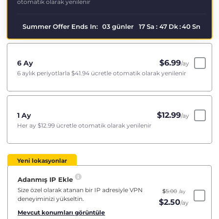
otomatik olarak yenilenir
Summer Offer Ends In:
03
günler
17
Sa
:
47
Dk
:
40
Sn
$
6.99
6 Ay
/ay
6 aylık periyotlarla
$41.94
ücretle otomatik olarak yenilenir
$
12.99
1 Ay
/ay
Her ay
$12.99
ücretle otomatik olarak yenilenir
Yeni lokasyonlar
Adanmış IP Ekle
Size özel olarak atanan bir IP adresiyle VPN
$
5.00
/ay
deneyiminizi yükseltin.
$
2.50
/ay
Mevcut konumları görüntüle