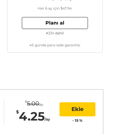
Her 6 ay için
$47.94
Planı al
KDV dahil
45 günde para iade garantisi
$
5.00
/ay
Ekle
4.25
$
/ay
-
15
%