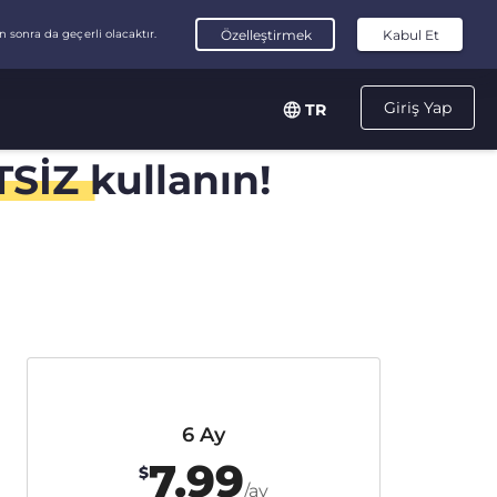
Giriş Yap
TR
TSİZ
kullanın!
6 Ay
7.99
$
/ay