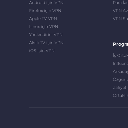
Android için VPN
Para İa
Firefox için VPN
VPN Ava
Apple TV VPN
VPN Su
Linux için VPN
Yönlendirici VPN
Akıllı TV için VPN
Progr
iOS için VPN
İş Ortak
Influen
Arkadaş
Özgürl
Zafiyet
Ortaklı