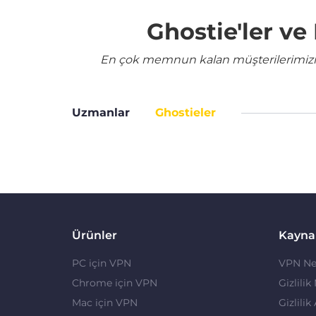
Ghostie'ler v
En çok memnun kalan müşterilerimizin 
Uzmanlar
Ghostieler
Ürünler
Kayna
PC için VPN
VPN Ne
Chrome için VPN
Gizlilik
Mac için VPN
Gizlilik