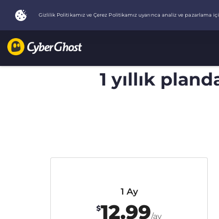
1 yıllık plan
1 Ay
12.99
$
/ay