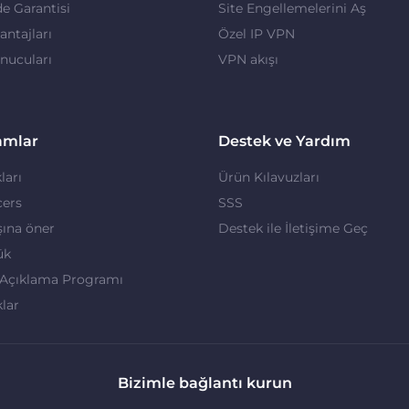
de Garantisi
Site Engellemelerini Aş
ntajları
Özel IP VPN
nucuları
VPN akışı
amlar
Destek ve Yardım
ları
Ürün Kılavuzları
cers
SSS
ına öner
Destek ile İletişime Geç
ük
 Açıklama Programı
klar
Bizimle bağlantı kurun