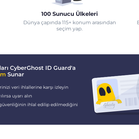
100 Sunucu Ülkeleri
Dünya çapında 115+ konum arasından
seçim yap.
arı CyberGhost ID Guard'a
im
Sunar
nizi veri ihlallerine karşı izleyin
rılırsa uyarı alın
güvenliğinin ihlal edilip edilmediğini