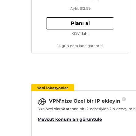
Aylık
$12.99
Planı al
KDV dahil
14 gün para iade garantisi
Yeni lokasyonlar
VPN'nize Özel bir IP ekleyin
Size özel olarak atanan bir IP adresiyle VPN deneyimini
Mevcut konumları görüntüle