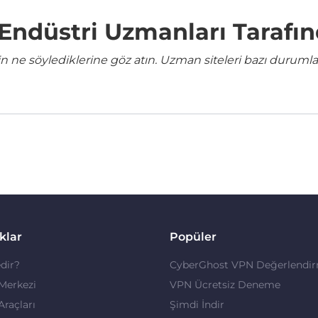
e Endüstri Uzmanları Tarafı
ne söylediklerine göz atın. Uzman siteleri bazı durumla
klar
Popüler
dir?
CyberGhost VPN Değerlendir
 Merkezi
VPN Ücretsiz Deneme
 Araçları
Şimdi İndir