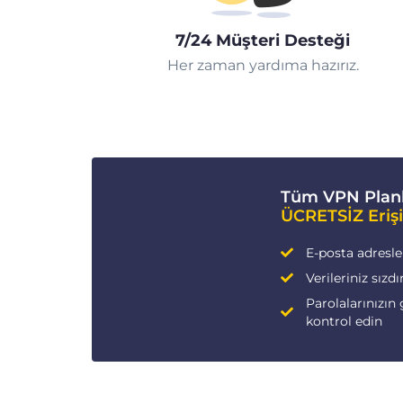
7/24 Müşteri Desteği
Her zaman yardıma hazırız.
Tüm VPN Planl
ÜCRETSİZ Eriş
E-posta adresleri
Verileriniz sızdı
Parolalarınızın 
kontrol edin