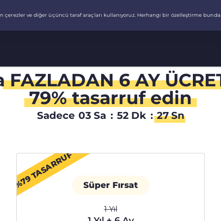
da
FAZLADAN 6 AY ÜCRE
79% tasarruf edin
Sadece
03
Sa
:
52
Dk
:
26
Sn
%79 TASARRUF
Süper Fırsat
1 Yıl
1 Yıl + 6 Ay