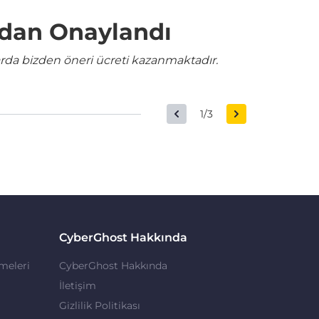
ndan Onaylandı
rda bizden öneri ücreti kazanmaktadır.
1/3
CyberGhost Hakkında
meleri
CyberGhost Hakkında
İletişim
Gizlilik Politikası