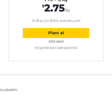
2.75
$
/ay
İlk 18 ay için
$
49.5
, ardından yıllık
Planı al
KDV dahil
45 günde para iade garantisi
zi yükseltin.