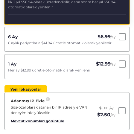
İlk 2 yıl
$56.94
olarak ücretlendirilir; daha sonra her yıl
$56.94
otomatik olarak yenilenir
$
6.99
6 Ay
/ay
6 aylık periyotlarla
$41.94
ücretle otomatik olarak yenilenir
$
12.99
1 Ay
/ay
Her ay
$12.99
ücretle otomatik olarak yenilenir
Yeni lokasyonlar
Adanmış IP Ekle
Size özel olarak atanan bir IP adresiyle VPN
$
5.00
/ay
deneyiminizi yükseltin.
$
2.50
/ay
Mevcut konumları görüntüle