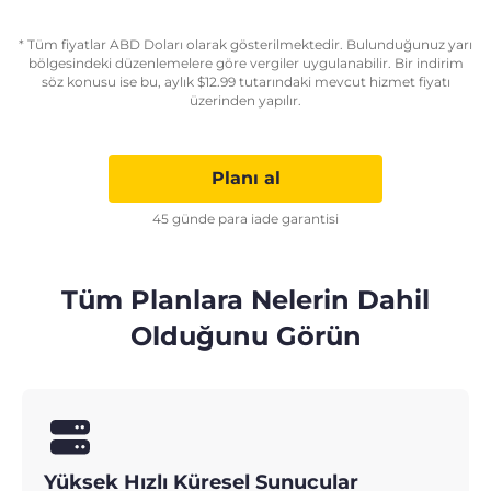
* Tüm fiyatlar ABD Doları olarak gösterilmektedir. Bulunduğunuz yarı
bölgesindeki düzenlemelere göre vergiler uygulanabilir. Bir indirim
söz konusu ise bu, aylık
$
12.99
tutarındaki mevcut hizmet fiyatı
üzerinden yapılır.
Planı al
45 günde para iade garantisi
Tüm Planlara Nelerin Dahil
Olduğunu Görün
Yüksek Hızlı Küresel Sunucular