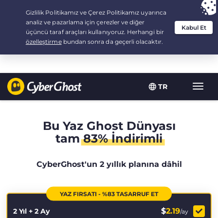
Your choice:
The Best Deal
for 2.1666666666667-years at $
2.19
/month
TR
Toggl
navig
Bu Yaz Ghost Dünyası
tam
83% İndirimli
CyberGhost'un 2 yıllık planına dâhil
YAZ FIRSATI - %83 TASARRUF ET
$
2.19
2 Yıl + 2 Ay
/ay