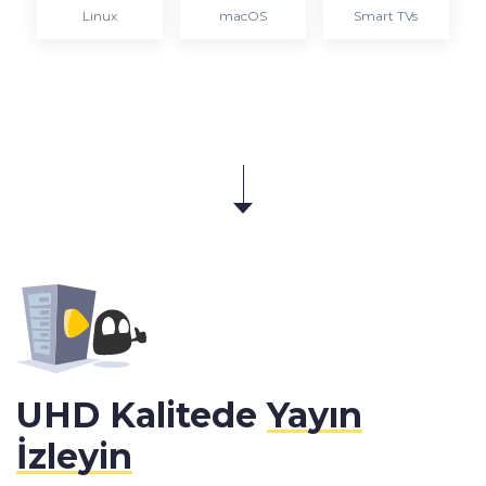
Linux
macOS
Smart TVs
UHD Kalitede
Yayın
İzleyin