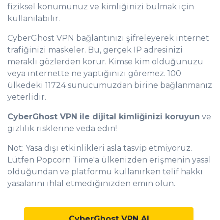
fiziksel konumunuz ve kimliğinizi bulmak için
kullanılabilir.
CyberGhost VPN bağlantınızı şifreleyerek internet
trafiğinizi maskeler. Bu, gerçek IP adresinizi
meraklı gözlerden korur. Kimse kim olduğunuzu
veya internette ne yaptığınızı göremez. 100
0
ülkedeki 11724 sunucumuzdan birine bağlanmanız
yeterlidir.
1
CyberGhost VPN ile dijital kimliğinizi koruyun
ve
2
gizlilik risklerine veda edin!
3
Not: Yasa dışı etkinlikleri asla tasvip etmiyoruz.
4
Lütfen Popcorn Time'a ülkenizden erişmenin yasal
5
olduğundan ve platformu kullanırken telif hakkı
yasalarını ihlal etmediğinizden emin olun.
6
7
CyberGhost VPN Al