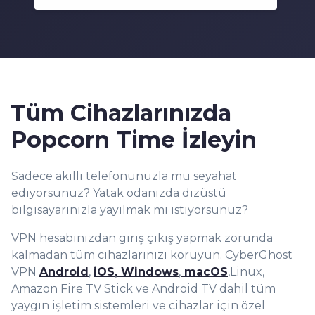
6
5
8
9
7
6
9
8
7
9
8
9
Tüm Cihazlarınızda
Popcorn Time İzleyin
Sadece akıllı telefonunuzla mu seyahat
ediyorsunuz? Yatak odanızda dizüstü
bilgisayarınızla yayılmak mı istiyorsunuz?
VPN hesabınızdan giriş çıkış yapmak zorunda
kalmadan tüm cihazlarınızı koruyun. CyberGhost
VPN
Android
,
iOS
, Windows
,
macOS
,Linux,
Amazon Fire TV Stick ve Android TV dahil tüm
yaygın işletim sistemleri ve cihazlar için özel