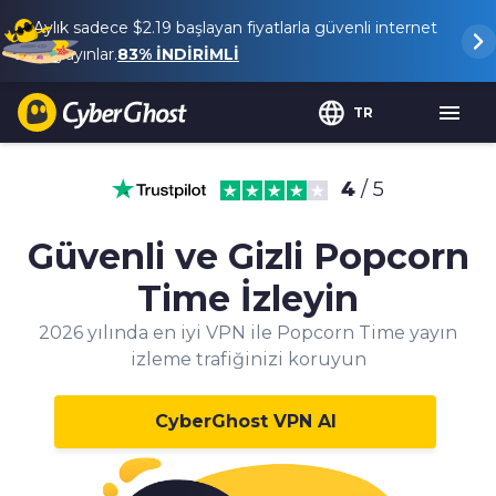
Aylık sadece
$2.19
başlayan fiyatlarla güvenli internet
ve yayınlar.
83%
İNDİRİMLİ
TR
4
/ 5
Güvenli ve Gizli Popcorn
Time İzleyin
2026 yılında en iyi VPN ile Popcorn Time yayın
izleme trafiğinizi koruyun
CyberGhost VPN Al