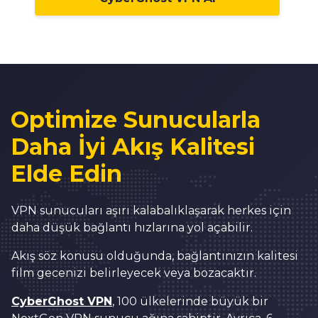
8
9
0
0
1
1
2
2
3
Optimize Sunucularla
3
4
Daha İyi Akış Kalitesi
0
4
5
Elde Edin
1
5
6
2
6
7
VPN sunucuları aşırı kalabalıklaşarak herkes için
daha düşük bağlantı hızlarına yol açabilir.
3
7
8
0
Akış söz konusu olduğunda, bağlantınızın kalitesi
4
8
9
1
film gecenizi belirleyecek veya bozacaktır.
5
9
0
2
CyberGhost VPN
, 100 ülkelerinde büyük bir