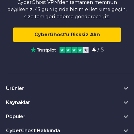
CyberGhost VPN'den tamamen memnun
değilseniz, 45 gün içinde bizimle iletişime geçin,
size tam geri ödeme göndereceğiz.
CyberGhost’u Risksiz Alın
4
/ 5
Ürünler
Kaynaklar
Windows için VPN
Chrome VPN eklentisi
Popüler
VPN Nedir?
Mac için VPN
Gizlilik Merkezi
CyberGhost Hakkında
Tüm değerlendirmeleri gör