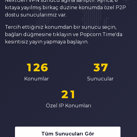
6
0
1
NextGen VPN sunucu ağına sahiptir. Ayrıca, 6
3
kıtaya yayılmış birkaç düzine konumda özel P2P
7
1
2
4
dostu sunucularımız var.
8
2
3
5
Tercih ettiğiniz konumdan bir sunucu seçin,
9
3
0
4
bağlan düğmesine tıklayın ve Popcorn Time'da
6
0
4
1
5
kesintisiz yayın yapmaya başlayın.
7
0
1
5
2
6
8
1
2
6
3
7
0
9
2
3
7
4
8
Konumlar
Sunucular
1
0
3
4
8
5
9
2
1
4
5
9
6
3
2
Özel IP Konumları
5
6
7
4
3
6
7
8
5
4
7
8
9
Tüm Sunucuları Gör