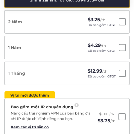
Sınırlı zaman:
07
Giờ
:
55
Phú
:
34
Giâ
$
3.25
/th
2 Năm
Đã bao gồm GTGT
$
4.29
/th
1 Năm
Đã bao gồm GTGT
$
12.99
/th
1 Tháng
Đã bao gồm GTGT
Vị trí mới được thêm
Bao gồm một IP chuyên dụng
Nâng cấp trải nghiệm VPN của bạn bằng địa
$
5.00
/th
chỉ IP được chỉ định riêng cho bạn.
$
3.75
/th
Xem các vị trí sẵn có