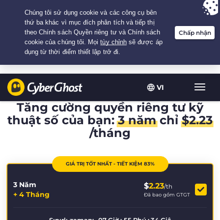
Your choice:
The Best Deal
for 3.3333333333333-years at $
2.23
/month
VI
Chuy
đổi
Tăng cường quyền riêng tư kỹ
điều
thuật số của bạn:
3 năm
chỉ
$
2.23
hướn
/tháng
GIÁ TRỊ TỐT NHẤT - TIẾT KIỆM 83%
3 Năm
$
2.23
/th
+ 4 Tháng
Đã bao gồm GTGT