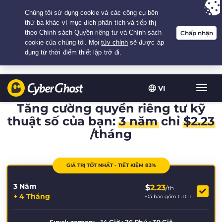
Your choice:
The Best Deal
for 3.3333333333333-years at $
2.23
/month
VI
Chuy
đổi
Tăng cường quyền riêng tư kỹ
điều
thuật số của bạn:
3 năm
chỉ
$
2.23
hướn
/tháng
GIÁ TRỊ TỐT NHẤT - TIẾT KIỆM 83%
3 Năm
$
2.23
/th
+ 4 Tháng
Đã bao gồm GTGT