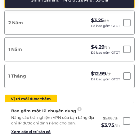
Sınırlı zaman:
14
Giờ
:
26
Phú
:
39
Giâ
$
3.25
/th
2 Năm
Đã bao gồm GTGT
$
4.29
/th
1 Năm
Đã bao gồm GTGT
$
12.99
/th
1 Tháng
Đã bao gồm GTGT
Vị trí mới được thêm
Bao gồm một IP chuyên dụng
Nâng cấp trải nghiệm VPN của bạn bằng địa
$
5.00
/th
chỉ IP được chỉ định riêng cho bạn.
$
3.75
/th
Xem các vị trí sẵn có