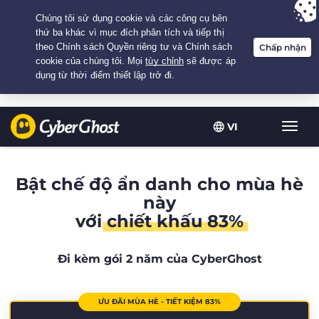
Your choice:
The Best Deal
for 2.1666666666667-years at $
2.19
/month
VI
Chuy
đổi
điều
hướn
Bật chế độ ẩn danh cho mùa hè
này
với
chiết khấu 83%
Đi kèm gói 2 năm của CyberGhost
ƯU ĐÃI MÙA HÈ - TIẾT KIỆM 83%