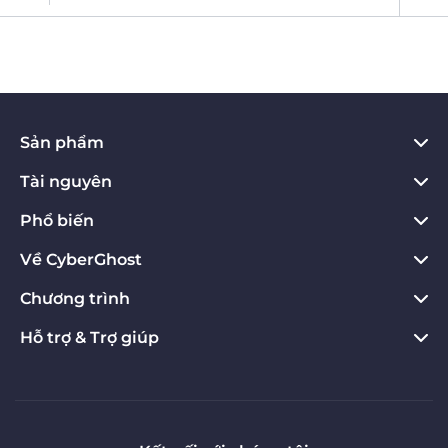
Sản phẩm
Tài nguyên
VPN cho PC
VPN cho Chrome
Phổ biến
VPN là gì
VPN cho Mac
Privacy Hub
Về CyberGhost
Đánh giá về CyberGhost VPN
VPN cho Android
Công cụ quyền riêng tư
Dùng thử miễn phí VPN
Chương trình
Về CyberGhost
VPN cho Firefox
Đảm bảo hoàn tiền
Tải về ngay
Liên hệ
Hỗ trợ & Trợ giúp
Tiếp thị liên kết
VPN Apple TV
Lợi ích của VPN
Bỏ chặn các trang web
Chính sách Quyền riêng tư
Influencers
Hướng dẫn về sản phẩm
VPN cho Linux
Máy Chủ VPN
VPN IP chuyên dụng
Điều khoản và điều kiện
Giới thiệu bạn bè
Câu hỏi thường gặp
VPN cho bộ định tuyến
Phát trực tuyến vpn
Chính sách giới thiệu bạn bè
Sự tự do