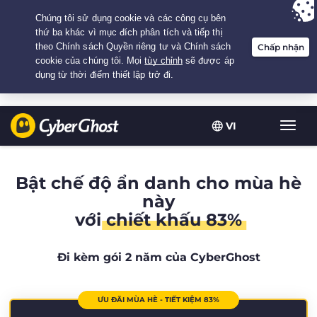
Your choice:
The Best Deal
for 2.1666666666667-years at $
2.19
/month
VI
Chuy
đổi
điều
hướn
Bật chế độ ẩn danh cho mùa hè
này
với
chiết khấu 83%
Đi kèm gói 2 năm của CyberGhost
ƯU ĐÃI MÙA HÈ - TIẾT KIỆM 83%