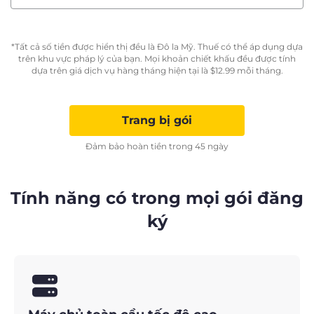
*Tất cả số tiền được hiển thị đều là Đô la Mỹ. Thuế có thể áp dụng dựa
trên khu vực pháp lý của bạn. Mọi khoản chiết khấu đều được tính
dựa trên giá dịch vụ hàng tháng hiện tại là
$
12.99
mỗi tháng.
Trang bị gói
Đảm bảo hoàn tiền trong 45 ngày
Tính năng có trong mọi gói đăng
ký