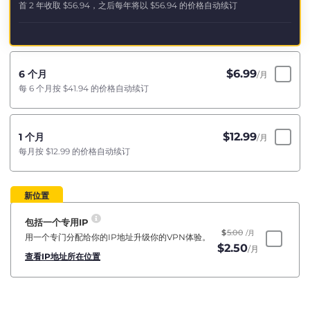
首 2 年收取
$56.94
，之后每年将以
$56.94
的价格自动续订
$
6.99
6 个月
/月
每 6 个月按
$41.94
的价格自动续订
$
12.99
1 个月
/月
每月按
$12.99
的价格自动续订
新位置
包括一个专用IP
$
5.00
/月
用一个专门分配给你的IP地址升级你的VPN体验。
$
2.50
/月
查看IP地址所在位置