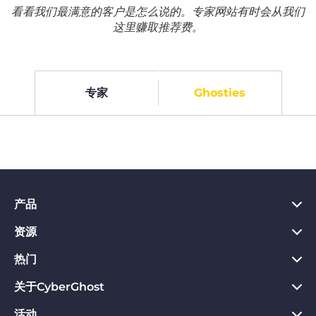
看看我们最满意的客户是怎么说的。专家网站有时会从我们
这里赚取推荐费。
专家
Ghosties
产品
资源
PC VPN应用
Chrome VPN应用
热门
VPN是什么
Mac VPN应用
Privacy Hub
关于CyberGhost
CyberGhost VPN评价
Android VPN应用
隐私保护工具
VPN免费试用
活动
关于CyberGhost