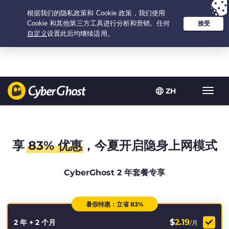
Your choice:
The Best Deal
for 2.1666666666667-years at $
2.19
/month
ZH
Toggl
navig
享
83% 优惠
，今夏开启隐身上网模式
CyberGhost 2 年套餐专享
暑假特惠：立省 83%
$
2.19
2 年 + 2 个月
/月