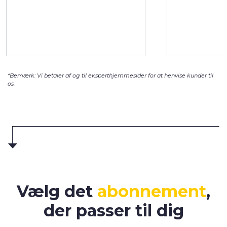
lykkes mig at få fat i et
rigtigt menneske (ikke en
bot) en lørdag morgen kl 9,
som straks annullerede
ordren. Det var god service!
*Bemærk: Vi betaler af og til eksperthjemmesider for at henvise kunder til
os.
Vælg det
abonnement
,
der passer til dig