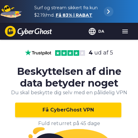
Surf og stream sikkert fra kun
$2.19
/md.
Få
83%
i RABAT
DA
4
ud af 5
Beskyttelsen af dine
data betyder noget
Du skal beskytte dig selv med en pålidelig VPN
Få CyberGhost VPN
Fuld returret på 45 dage